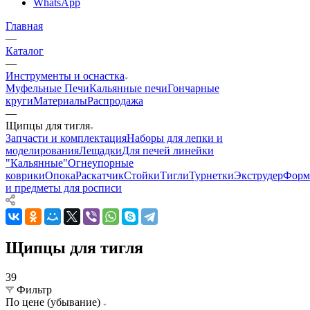
WhatsApp
Главная
—
Каталог
—
Инструменты и оснастка
Муфельные Печи
Кальянные печи
Гончарные
круги
Материалы
Распродажа
—
Щипцы для тигля
Запчасти и комплектация
Наборы для лепки и
моделирования
Лещадки
Для печей линейки
"Кальянные"
Огнеупорные
коврики
Опока
Раскатчик
Стойки
Тигли
Турнетки
Экструдер
Фор
и предметы для росписи
Щипцы для тигля
39
Фильтр
По цене (убывание)