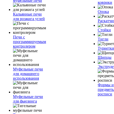
муфельные печи
коврики
Опока
Кальянные печи
для розжига углей
Раскатчи
Стойки
Печи с
Тигли
программируемым
контролером
Турнетк
Щипцы
Экструде
Муфельные печи
для домашнего
использования
Формы и
предметы
росписи
Муфельные печи
для фьюзинга