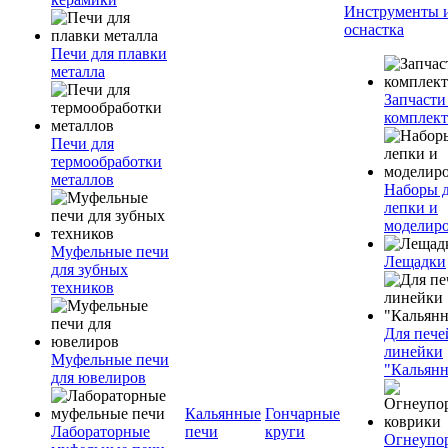
Инструменты 
оснастка
Печи для плавки
металла
Запчасти
комплект
Печи для
термообработки
металлов
Наборы 
лепки и
моделир
Муфельные печи
Лещадки
для зубных
техников
Для пече
линейки
Муфельные печи
"Кальян
для ювелиров
Кальянные
Гончарные
Лабораторные
печи
круги
Огнеупо