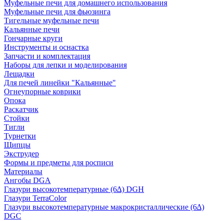
Муфельные печи для домашнего использования
Муфельные печи для фьюзинга
Тигельные муфельные печи
Кальянные печи
Гончарные круги
Инструменты и оснастка
Запчасти и комплектация
Наборы для лепки и моделирования
Лещадки
Для печей линейки "Кальянные"
Огнеупорные коврики
Опока
Раскатчик
Стойки
Тигли
Турнетки
Щипцы
Экструдер
Формы и предметы для росписи
Материалы
Ангобы DGA
Глазури высокотемпературные (6∆) DGH
Глазури TerraColor
Глазури высокотемпературные макрокристаллические (6∆)
DGC