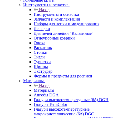
Гончарные круги
Инструменты и оснастка
Назад
Инструменты и оснастка
Запчасти и комплектация
Наборы для лепки и моделирования
Лещадки
Для печей линейки "Кальянные"
Огнеупорные коврики
Опока
Раскатчик
Стойки
Тигли
Турнетки
Щипцы
Экструдер
Формы и предметы для росписи
Материалы
Назад
Материалы
Ангобы DGA
Глазури высокотемпературные (6∆) DGH
Глазури TerraColor
Глазури высокотемпературные
макрокристаллические (6∆) DGC