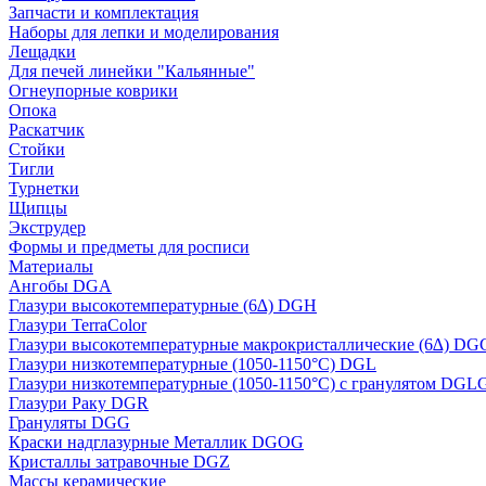
Запчасти и комплектация
Наборы для лепки и моделирования
Лещадки
Для печей линейки "Кальянные"
Огнеупорные коврики
Опока
Раскатчик
Стойки
Тигли
Турнетки
Щипцы
Экструдер
Формы и предметы для росписи
Материалы
Ангобы DGA
Глазури высокотемпературные (6∆) DGH
Глазури TerraColor
Глазури высокотемпературные макрокристаллические (6∆) DG
Глазури низкотемпературные (1050-1150°С) DGL
Глазури низкотемпературные (1050-1150°С) с гранулятом DGL
Глазури Раку DGR
Грануляты DGG
Краски надглазурные Металлик DGOG
Кристаллы затравочные DGZ
Массы керамические