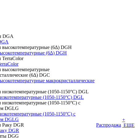
DGA
высокотемпературные (6∆) DGH
erraColor
высокотемпературные макрокристаллические
низкотемпературные (1050-1150°С) DGL
изкотемпературные (1050-1150°С) с
том DGLG
+
Распродажа
ЕЩЕ
Раку DGR