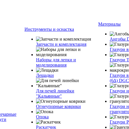
Материалы
Инструменты и оснастка
Ангобы 
Запчасти и комплектация
Глазури 
Наборы для лепки и
Глазури T
моделирования
Лещадки
Глазури 
(6∆) DGC
Для печей линейки
Глазури 
"Кальянные"
Огнеупорные коврики
Глазури н
грануля
нчарные
Опока
уги
Глазури 
Раскатчик