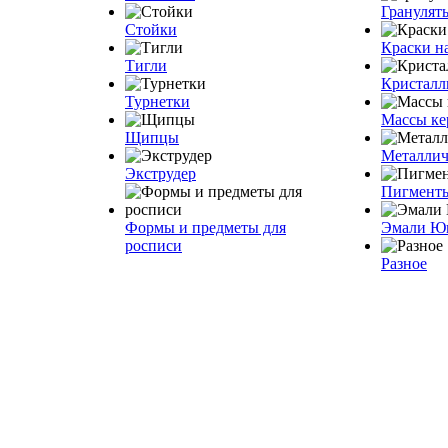
Грануля
Стойки
Краски н
Тигли
Кристалл
Турнетки
Массы ке
Щипцы
Металлич
Экструдер
Пигмент
Формы и предметы для
Эмали Ю
росписи
Разное