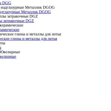
ты DGG
адглазурные Металлик DGOG
ы затравочные DGZ
рамические
еские глины и металлы для литья
ы
велирные