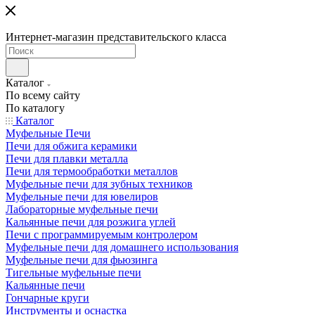
Интернет-магазин представительского класса
Каталог
По всему сайту
По каталогу
Каталог
Муфельные Печи
Печи для обжига керамики
Печи для плавки металла
Печи для термообработки металлов
Муфельные печи для зубных техников
Муфельные печи для ювелиров
Лабораторные муфельные печи
Кальянные печи для розжига углей
Печи с программируемым контролером
Муфельные печи для домашнего использования
Муфельные печи для фьюзинга
Тигельные муфельные печи
Кальянные печи
Гончарные круги
Инструменты и оснастка