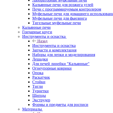
Лабораторные муфельные печи
Кальянные печи для розжига углей
Печи с программируемым контролером
Муфельные печи для домашнего использован
Муфельные печи для фьюзинга
Тигельные муфельные печи
Кальянные печи
Гончарные круги
Инструменты и оснастка
Назад
Инструменты и оснастка
Запчасти и комплектация
Наборы для лепки и моделирования
Лещадки
Для печей линейки "Кальянные"
Огнеупорные коврики
Опока
Раскатчик
Стойки
Тигли
Турнетки
Щипцы
Экструдер
Формы и предметы для росписи
Материалы