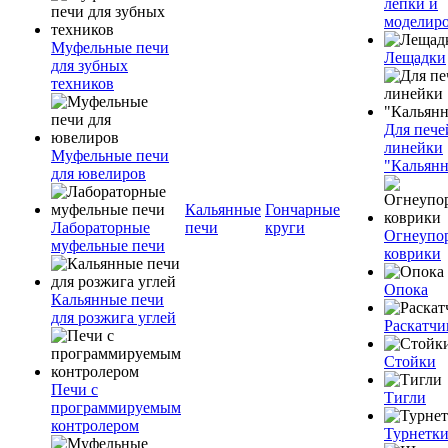
лепки и
моделир
Муфельные печи
Лещадки
для зубных
техников
Для пече
линейки
Муфельные печи
"Кальян
для ювелиров
Кальянные
Гончарные
Лабораторные
печи
круги
Огнеупо
муфельные печи
коврики
Опока
Кальянные печи
для розжига углей
Раскатчи
Стойки
Печи с
Тигли
программируемым
контролером
Турнетк