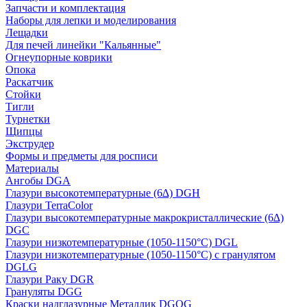
Запчасти и комплектация
Наборы для лепки и моделирования
Лещадки
Для печей линейки "Кальянные"
Огнеупорные коврики
Опока
Раскатчик
Стойки
Тигли
Турнетки
Щипцы
Экструдер
Формы и предметы для росписи
Материалы
Ангобы DGA
Глазури высокотемпературные (6∆) DGH
Глазури TerraColor
Глазури высокотемпературные макрокристаллические (6∆)
DGC
Глазури низкотемпературные (1050-1150°С) DGL
Глазури низкотемпературные (1050-1150°С) с гранулятом
DGLG
Глазури Раку DGR
Грануляты DGG
Краски надглазурные Металлик DGOG