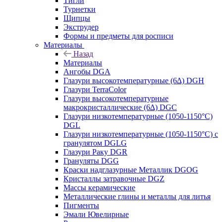
Тигли
Турнетки
Щипцы
Экструдер
Формы и предметы для росписи
Материалы
Назад
Материалы
Ангобы DGA
Глазури высокотемпературные (6∆) DGH
Глазури TerraColor
Глазури высокотемпературные
макрокристаллические (6∆) DGC
Глазури низкотемпературные (1050-1150°С)
DGL
Глазури низкотемпературные (1050-1150°С) с
гранулятом DGLG
Глазури Раку DGR
Грануляты DGG
Краски надглазурные Металлик DGOG
Кристаллы затравочные DGZ
Массы керамические
Металлические глины и металлы для литья
Пигменты
Эмали Ювелирные