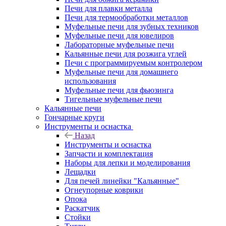
Печи для плавки металла
Печи для термообработки металлов
Муфельные печи для зубных техников
Муфельные печи для ювелиров
Лабораторные муфельные печи
Кальянные печи для розжига углей
Печи с программируемым контролером
Муфельные печи для домашнего
использования
Муфельные печи для фьюзинга
Тигельные муфельные печи
Кальянные печи
Гончарные круги
Инструменты и оснастка
Назад
Инструменты и оснастка
Запчасти и комплектация
Наборы для лепки и моделирования
Лещадки
Для печей линейки "Кальянные"
Огнеупорные коврики
Опока
Раскатчик
Стойки