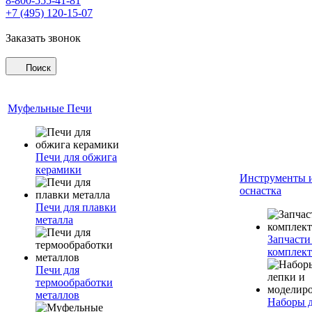
8-800-555-41-81
+7 (495) 120-15-07
Заказать звонок
Поиск
Муфельные Печи
Печи для обжига
керамики
Инструменты 
оснастка
Печи для плавки
металла
Запчасти
комплект
Печи для
термообработки
металлов
Наборы 