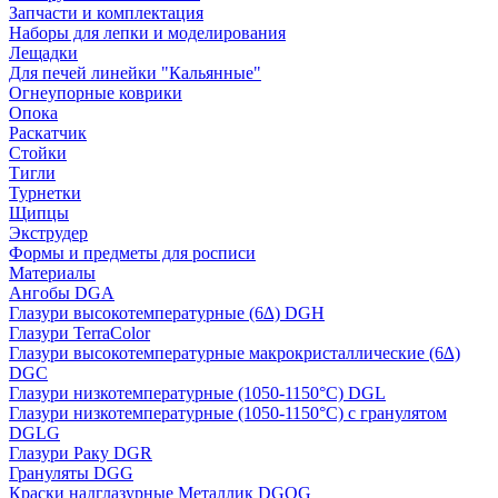
Запчасти и комплектация
Наборы для лепки и моделирования
Лещадки
Для печей линейки "Кальянные"
Огнеупорные коврики
Опока
Раскатчик
Стойки
Тигли
Турнетки
Щипцы
Экструдер
Формы и предметы для росписи
Материалы
Ангобы DGA
Глазури высокотемпературные (6∆) DGH
Глазури TerraColor
Глазури высокотемпературные макрокристаллические (6∆)
DGC
Глазури низкотемпературные (1050-1150°С) DGL
Глазури низкотемпературные (1050-1150°С) с гранулятом
DGLG
Глазури Раку DGR
Грануляты DGG
Краски надглазурные Металлик DGOG