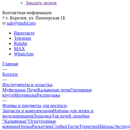
Заказать звонок
Контактная информация
г. Королев, ул. Пионерская 1Б
sale@mufel.pro
Вконтакте
Telegram
Rutube
MAX
WhatsApp
Главная
—
Каталог
—
Инструменты и оснастка
Муфельные Печи
Кальянные печи
Гончарные
круги
Материалы
Распродажа
—
Формы и предметы для росписи
Запчасти и комплектация
Наборы для лепки и
моделирования
Лещадки
Для печей линейки
"Кальянные"
Огнеупорные
коврики
Опока
Раскатчик
Стойки
Тигли
Турнетки
Щипцы
Экструд