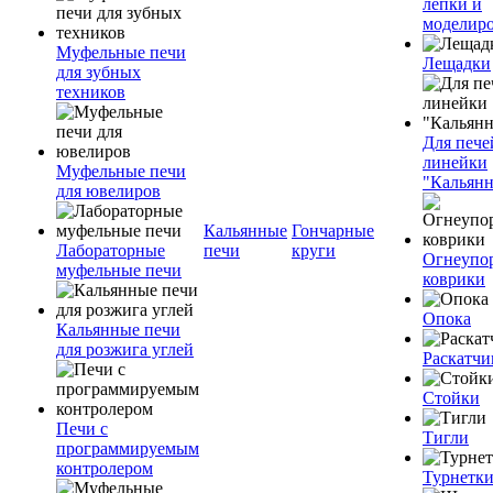
лепки и
моделир
Муфельные печи
Лещадки
для зубных
техников
Для пече
линейки
Муфельные печи
"Кальян
для ювелиров
Кальянные
Гончарные
Лабораторные
печи
круги
Огнеупо
муфельные печи
коврики
Опока
Кальянные печи
для розжига углей
Раскатчи
Стойки
Печи с
Тигли
программируемым
контролером
Турнетк