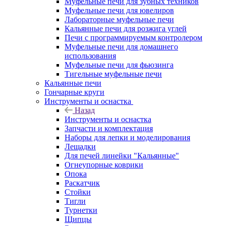
Муфельные печи для зубных техников
Муфельные печи для ювелиров
Лабораторные муфельные печи
Кальянные печи для розжига углей
Печи с программируемым контролером
Муфельные печи для домашнего
использования
Муфельные печи для фьюзинга
Тигельные муфельные печи
Кальянные печи
Гончарные круги
Инструменты и оснастка
Назад
Инструменты и оснастка
Запчасти и комплектация
Наборы для лепки и моделирования
Лещадки
Для печей линейки "Кальянные"
Огнеупорные коврики
Опока
Раскатчик
Стойки
Тигли
Турнетки
Щипцы