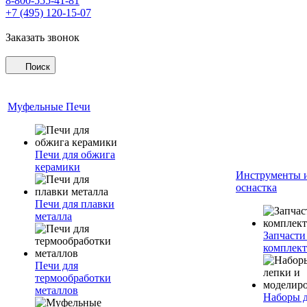
8-800-555-41-81
+7 (495) 120-15-07
Заказать звонок
Поиск
Муфельные Печи
Печи для обжига
керамики
Инструменты 
оснастка
Печи для плавки
металла
Запчасти
комплект
Печи для
термообработки
металлов
Наборы 