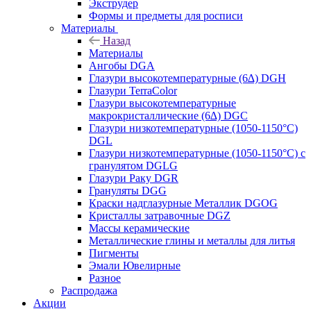
Экструдер
Формы и предметы для росписи
Материалы
Назад
Материалы
Ангобы DGA
Глазури высокотемпературные (6∆) DGH
Глазури TerraColor
Глазури высокотемпературные
макрокристаллические (6∆) DGC
Глазури низкотемпературные (1050-1150°С)
DGL
Глазури низкотемпературные (1050-1150°С) с
гранулятом DGLG
Глазури Раку DGR
Грануляты DGG
Краски надглазурные Металлик DGOG
Кристаллы затравочные DGZ
Массы керамические
Металлические глины и металлы для литья
Пигменты
Эмали Ювелирные
Разное
Распродажа
Акции