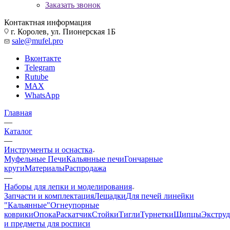
Заказать звонок
Контактная информация
г. Королев, ул. Пионерская 1Б
sale@mufel.pro
Вконтакте
Telegram
Rutube
MAX
WhatsApp
Главная
—
Каталог
—
Инструменты и оснастка
Муфельные Печи
Кальянные печи
Гончарные
круги
Материалы
Распродажа
—
Наборы для лепки и моделирования
Запчасти и комплектация
Лещадки
Для печей линейки
"Кальянные"
Огнеупорные
коврики
Опока
Раскатчик
Стойки
Тигли
Турнетки
Щипцы
Экструд
и предметы для росписи