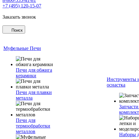
8-800-555-41-81
+7 (495) 120-15-07
Заказать звонок
Поиск
Муфельные Печи
Печи для обжига
керамики
Инструменты 
оснастка
Печи для плавки
металла
Запчасти
комплект
Печи для
термообработки
металлов
Наборы 