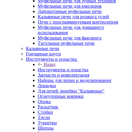
Муфельные печи для зубных техников
Муфельные печи для ювелиров
Лабораторные муфельные печи
Кальянные печи для розжига углей
Печи с программируемым контролером
Муфельные печи для домашнего
использования
Муфельные печи для фьюзинга
Тигельные муфельные печи
Кальянные печи
Гончарные круги
Инструменты и оснастка
Назад
Инструменты и оснастка
Запчасти и комплектация
Наборы для лепки и моделирования
Лещадки
Для печей линейки "Кальянные"
Огнеупорные коврики
Опока
Раскатчик
Стойки
Тигли
Турнетки
Щипцы