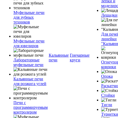
лепки и
моделир
Муфельные печи
Лещадки
для зубных
техников
Для пече
линейки
Муфельные печи
"Кальян
для ювелиров
Кальянные
Гончарные
Лабораторные
печи
круги
Огнеупо
муфельные печи
коврики
Опока
Кальянные печи
для розжига углей
Раскатчи
Стойки
Печи с
Тигли
программируемым
контролером
Турнетк