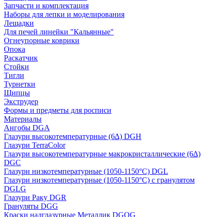
Запчасти и комплектация
Наборы для лепки и моделирования
Лещадки
Для печей линейки "Кальянные"
Огнеупорные коврики
Опока
Раскатчик
Стойки
Тигли
Турнетки
Щипцы
Экструдер
Формы и предметы для росписи
Материалы
Ангобы DGA
Глазури высокотемпературные (6∆) DGH
Глазури TerraColor
Глазури высокотемпературные макрокристаллические (6∆)
DGC
Глазури низкотемпературные (1050-1150°С) DGL
Глазури низкотемпературные (1050-1150°С) с гранулятом
DGLG
Глазури Раку DGR
Грануляты DGG
Краски надглазурные Металлик DGOG