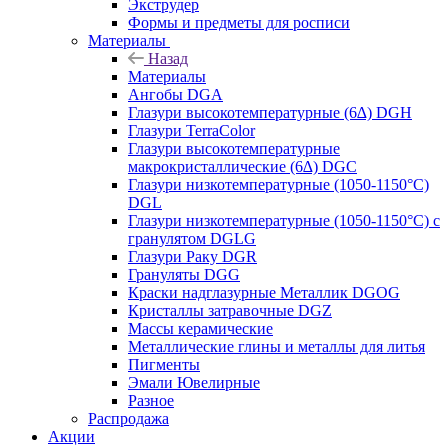
Экструдер
Формы и предметы для росписи
Материалы
Назад
Материалы
Ангобы DGA
Глазури высокотемпературные (6∆) DGH
Глазури TerraColor
Глазури высокотемпературные
макрокристаллические (6∆) DGC
Глазури низкотемпературные (1050-1150°С)
DGL
Глазури низкотемпературные (1050-1150°С) с
гранулятом DGLG
Глазури Раку DGR
Грануляты DGG
Краски надглазурные Металлик DGOG
Кристаллы затравочные DGZ
Массы керамические
Металлические глины и металлы для литья
Пигменты
Эмали Ювелирные
Разное
Распродажа
Акции