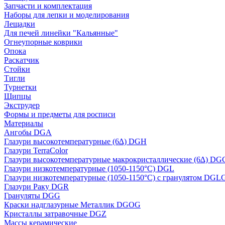
Запчасти и комплектация
Наборы для лепки и моделирования
Лещадки
Для печей линейки "Кальянные"
Огнеупорные коврики
Опока
Раскатчик
Стойки
Тигли
Турнетки
Щипцы
Экструдер
Формы и предметы для росписи
Материалы
Ангобы DGA
Глазури высокотемпературные (6∆) DGH
Глазури TerraColor
Глазури высокотемпературные макрокристаллические (6∆) DG
Глазури низкотемпературные (1050-1150°С) DGL
Глазури низкотемпературные (1050-1150°С) с гранулятом DGL
Глазури Раку DGR
Грануляты DGG
Краски надглазурные Металлик DGOG
Кристаллы затравочные DGZ
Массы керамические