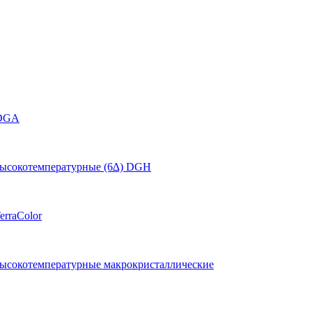
DGA
высокотемпературные (6∆) DGH
erraColor
высокотемпературные макрокристаллические