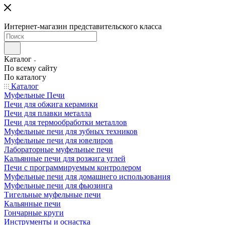
Интернет-магазин представительского класса
Каталог
По всему сайту
По каталогу
Каталог
Муфельные Печи
Печи для обжига керамики
Печи для плавки металла
Печи для термообработки металлов
Муфельные печи для зубных техников
Муфельные печи для ювелиров
Лабораторные муфельные печи
Кальянные печи для розжига углей
Печи с программируемым контролером
Муфельные печи для домашнего использования
Муфельные печи для фьюзинга
Тигельные муфельные печи
Кальянные печи
Гончарные круги
Инструменты и оснастка