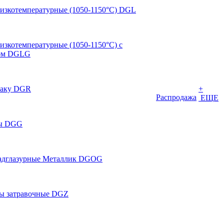
низкотемпературные (1050-1150°С) DGL
изкотемпературные (1050-1150°С) с
том DGLG
Раку DGR
+
Распродажа
ЕЩЕ
ты DGG
адглазурные Металлик DGOG
ы затравочные DGZ