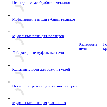
Печи для термообработки металлов
Муфельные печи для зубных техников
Муфельные печи для ювелиров
Кальянные
Г
печи
кр
Лабораторные муфельные печи
Кальянные печи для розжига углей
Печи с программируемым контролером
Муфельные печи для домашнего