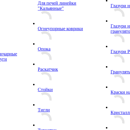
Для печей линейки
Глазури 
"Кальянные"
Глазури н
Огнеупорные коврики
грануля
Опока
Глазури 
ончарные
уги
Раскатчик
Грануля
Стойки
Краски н
Тигли
Кристалл