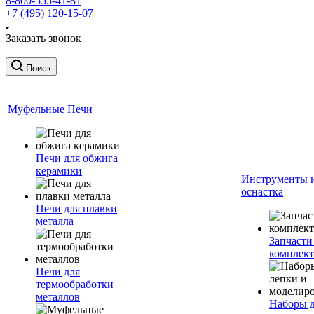
8-800-555-41-81
+7 (495) 120-15-07
Заказать звонок
Поиск
Муфельные Печи
Печи для обжига
керамики
Инструменты 
оснастка
Печи для плавки
металла
Запчасти
комплект
Печи для
термообработки
металлов
Наборы 