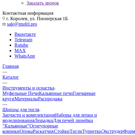
Заказать звонок
Контактная информация
г. Королев, ул. Пионерская 1Б
sale@mufel.pro
Вконтакте
Telegram
Rutube
MAX
WhatsApp
Главная
—
Каталог
—
Инструменты и оснастка
Муфельные Печи
Кальянные печи
Гончарные
круги
Материалы
Распродажа
—
Щипцы для тигля
Запчасти и комплектация
Наборы для лепки и
моделирования
Лещадки
Для печей линейки
"Кальянные"
Огнеупорные
коврики
Опока
Раскатчик
Стойки
Тигли
Турнетки
Экструдер
Фор