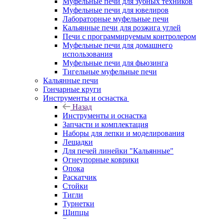
Муфельные печи для зубных техников
Муфельные печи для ювелиров
Лабораторные муфельные печи
Кальянные печи для розжига углей
Печи с программируемым контролером
Муфельные печи для домашнего
использования
Муфельные печи для фьюзинга
Тигельные муфельные печи
Кальянные печи
Гончарные круги
Инструменты и оснастка
Назад
Инструменты и оснастка
Запчасти и комплектация
Наборы для лепки и моделирования
Лещадки
Для печей линейки "Кальянные"
Огнеупорные коврики
Опока
Раскатчик
Стойки
Тигли
Турнетки
Щипцы