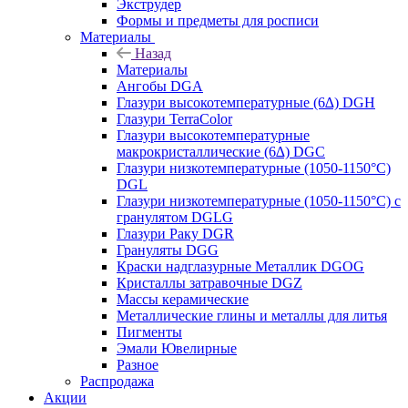
Экструдер
Формы и предметы для росписи
Материалы
Назад
Материалы
Ангобы DGA
Глазури высокотемпературные (6∆) DGH
Глазури TerraColor
Глазури высокотемпературные
макрокристаллические (6∆) DGC
Глазури низкотемпературные (1050-1150°С)
DGL
Глазури низкотемпературные (1050-1150°С) с
гранулятом DGLG
Глазури Раку DGR
Грануляты DGG
Краски надглазурные Металлик DGOG
Кристаллы затравочные DGZ
Массы керамические
Металлические глины и металлы для литья
Пигменты
Эмали Ювелирные
Разное
Распродажа
Акции