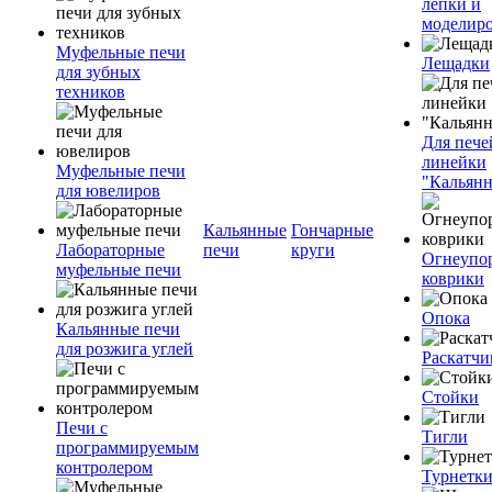
лепки и
моделир
Муфельные печи
Лещадки
для зубных
техников
Для пече
линейки
Муфельные печи
"Кальян
для ювелиров
Кальянные
Гончарные
Лабораторные
печи
круги
Огнеупо
муфельные печи
коврики
Опока
Кальянные печи
для розжига углей
Раскатчи
Стойки
Печи с
Тигли
программируемым
контролером
Турнетк