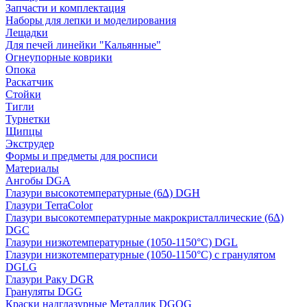
Запчасти и комплектация
Наборы для лепки и моделирования
Лещадки
Для печей линейки "Кальянные"
Огнеупорные коврики
Опока
Раскатчик
Стойки
Тигли
Турнетки
Щипцы
Экструдер
Формы и предметы для росписи
Материалы
Ангобы DGA
Глазури высокотемпературные (6∆) DGH
Глазури TerraColor
Глазури высокотемпературные макрокристаллические (6∆)
DGC
Глазури низкотемпературные (1050-1150°С) DGL
Глазури низкотемпературные (1050-1150°С) с гранулятом
DGLG
Глазури Раку DGR
Грануляты DGG
Краски надглазурные Металлик DGOG