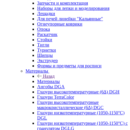
Запчасти и комплектация
Наборы для лепки и моделирования
Лещадки
Для печей линейки "Кальянные"
Огнеупорные коврики
Опока
Раскатчик
Стойки
Тигли
Турнетки
Щипцы
Экструдер
Формы и предметы для росписи
Материалы
Назад
Материалы
Ангобы DGA
Глазури высокотемпературные (6∆) DGH
Глазури TerraColor
Глазури высокотемпературные
макрокристаллические (6∆) DGC
Глазури низкотемпературные (1050-1150°С)
DGL
Глазури низкотемпературные (1050-1150°С) с
гранулятом DGLG