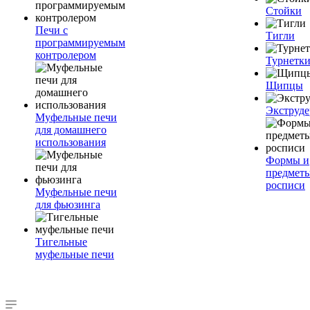
Стойки
Печи с
Тигли
программируемым
контролером
Турнетк
Щипцы
Экструде
Муфельные печи
для домашнего
использования
Формы и
предметы
росписи
Муфельные печи
для фьюзинга
Тигельные
муфельные печи