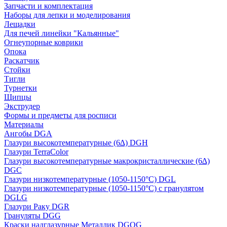
Запчасти и комплектация
Наборы для лепки и моделирования
Лещадки
Для печей линейки "Кальянные"
Огнеупорные коврики
Опока
Раскатчик
Стойки
Тигли
Турнетки
Щипцы
Экструдер
Формы и предметы для росписи
Материалы
Ангобы DGA
Глазури высокотемпературные (6∆) DGH
Глазури TerraColor
Глазури высокотемпературные макрокристаллические (6∆)
DGC
Глазури низкотемпературные (1050-1150°С) DGL
Глазури низкотемпературные (1050-1150°С) с гранулятом
DGLG
Глазури Раку DGR
Грануляты DGG
Краски надглазурные Металлик DGOG