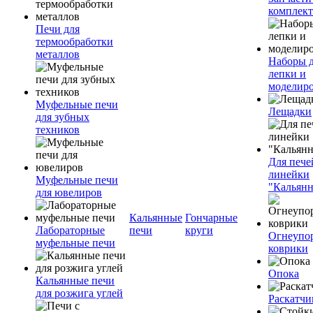
комплект
Печи для
термообработки
металлов
Наборы 
лепки и
моделир
Муфельные печи
Лещадки
для зубных
техников
Для пече
линейки
Муфельные печи
"Кальян
для ювелиров
Кальянные
Гончарные
Лабораторные
печи
круги
Огнеупо
муфельные печи
коврики
Опока
Кальянные печи
для розжига углей
Раскатчи