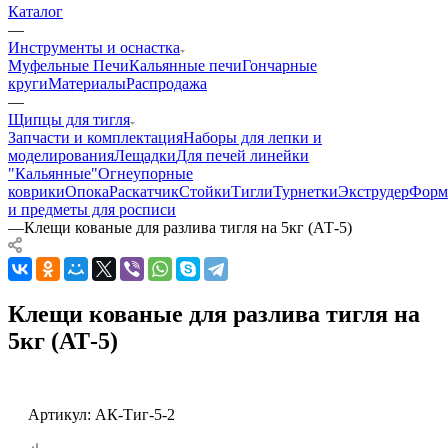
Каталог
—
Инструменты и оснастка
Муфельные Печи
Кальянные печи
Гончарные
круги
Материалы
Распродажа
—
Щипцы для тигля
Запчасти и комплектация
Наборы для лепки и
моделирования
Лещадки
Для печей линейки
"Кальянные"
Огнеупорные
коврики
Опока
Раскатчик
Стойки
Тигли
Турнетки
Экструдер
Фор
и предметы для росписи
—
Клещи кованые для разлива тигля на 5кг (АТ-5)
Клещи кованые для разлива тигля на
5кг (АТ-5)
Артикул:
АК-Тиг-5-2