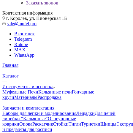
Заказать звонок
Контактная информация
г. Королев, ул. Пионерская 1Б
sale@mufel.pro
Вконтакте
Telegram
Rutube
MAX
WhatsApp
Главная
—
Каталог
—
Инструменты и оснастка
Муфельные Печи
Кальянные печи
Гончарные
круги
Материалы
Распродажа
—
Запчасти и комплектация
Наборы для лепки и моделирования
Лещадки
Для печей
линейки "Кальянные"
Огнеупорные
коврики
Опока
Раскатчик
Стойки
Тигли
Турнетки
Щипцы
Экструд
и предметы для росписи