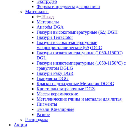
Экструдер
Формы и предметы для росписи
Материалы
Назад
Материалы
Ангобы DGA
Глазури высокотемпературные (6∆) DGH
Глазури TerraColor
Глазури высокотемпературные
макрокристаллические (6∆) DGC
Глазури низкотемпературные (1050-1150°С)
DGL
Глазури низкотемпературные (1050-1150°С) с
гранулятом DGLG
Глазури Раку DGR
Грануляты DGG
Краски надглазурные Металлик DGOG
Кристаллы затравочные DGZ
Массы керамические
Металлические глины и металлы для литья
Пигменты
Эмали Ювелирные
Разное
Распродажа
Акции