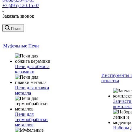
8-800-555-41-81
+7 (495) 120-15-07
Заказать звонок
Поиск
Муфельные Печи
Печи для обжига
керамики
Инструменты 
оснастка
Печи для плавки
металла
Запчасти
комплект
Печи для
термообработки
металлов
Наборы 