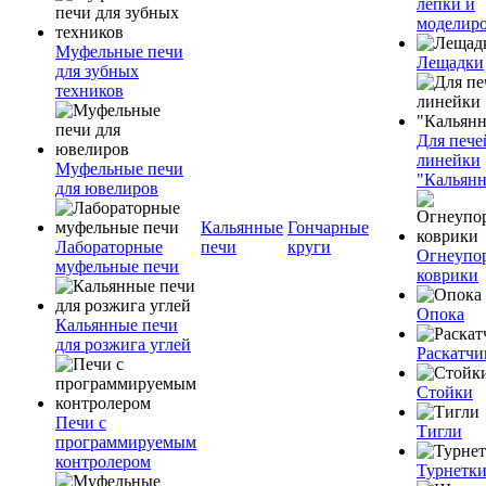
лепки и
моделир
Муфельные печи
Лещадки
для зубных
техников
Для пече
линейки
Муфельные печи
"Кальян
для ювелиров
Кальянные
Гончарные
Лабораторные
печи
круги
Огнеупо
муфельные печи
коврики
Опока
Кальянные печи
для розжига углей
Раскатчи
Стойки
Печи с
Тигли
программируемым
контролером
Турнетк