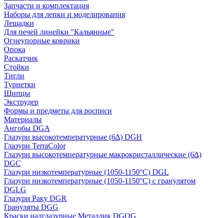
Запчасти и комплектация
Наборы для лепки и моделирования
Лещадки
Для печей линейки "Кальянные"
Огнеупорные коврики
Опока
Раскатчик
Стойки
Тигли
Турнетки
Щипцы
Экструдер
Формы и предметы для росписи
Материалы
Ангобы DGA
Глазури высокотемпературные (6∆) DGH
Глазури TerraColor
Глазури высокотемпературные макрокристаллические (6∆)
DGC
Глазури низкотемпературные (1050-1150°С) DGL
Глазури низкотемпературные (1050-1150°С) с гранулятом
DGLG
Глазури Раку DGR
Грануляты DGG
Краски надглазурные Металлик DGOG