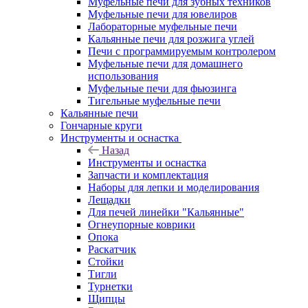
Муфельные печи для зубных техников
Муфельные печи для ювелиров
Лабораторные муфельные печи
Кальянные печи для розжига углей
Печи с программируемым контролером
Муфельные печи для домашнего
использования
Муфельные печи для фьюзинга
Тигельные муфельные печи
Кальянные печи
Гончарные круги
Инструменты и оснастка
Назад
Инструменты и оснастка
Запчасти и комплектация
Наборы для лепки и моделирования
Лещадки
Для печей линейки "Кальянные"
Огнеупорные коврики
Опока
Раскатчик
Стойки
Тигли
Турнетки
Щипцы