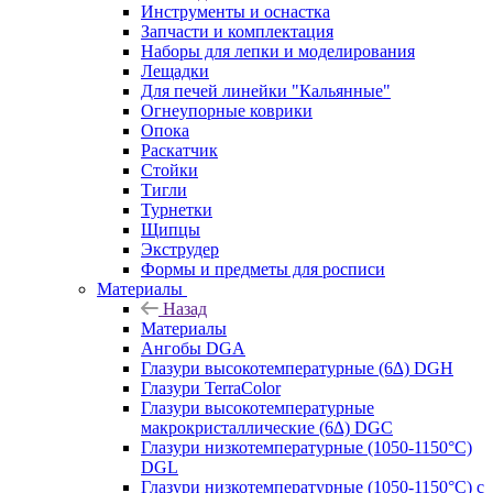
Инструменты и оснастка
Запчасти и комплектация
Наборы для лепки и моделирования
Лещадки
Для печей линейки "Кальянные"
Огнеупорные коврики
Опока
Раскатчик
Стойки
Тигли
Турнетки
Щипцы
Экструдер
Формы и предметы для росписи
Материалы
Назад
Материалы
Ангобы DGA
Глазури высокотемпературные (6∆) DGH
Глазури TerraColor
Глазури высокотемпературные
макрокристаллические (6∆) DGC
Глазури низкотемпературные (1050-1150°С)
DGL
Глазури низкотемпературные (1050-1150°С) с