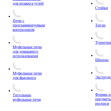
для розжига углей
Стойки
Печи с
программируемым
Тигли
контролером
Турнетк
Муфельные печи
для домашнего
использования
Щипцы
Муфельные печи
Экструде
для фьюзинга
Формы и
Тигельные
предметы
муфельные печи
росписи