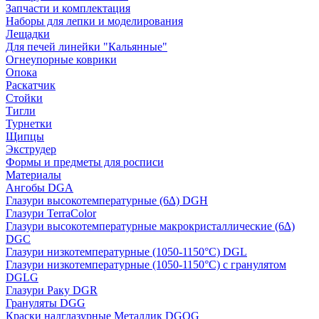
Запчасти и комплектация
Наборы для лепки и моделирования
Лещадки
Для печей линейки "Кальянные"
Огнеупорные коврики
Опока
Раскатчик
Стойки
Тигли
Турнетки
Щипцы
Экструдер
Формы и предметы для росписи
Материалы
Ангобы DGA
Глазури высокотемпературные (6∆) DGH
Глазури TerraColor
Глазури высокотемпературные макрокристаллические (6∆)
DGC
Глазури низкотемпературные (1050-1150°С) DGL
Глазури низкотемпературные (1050-1150°С) с гранулятом
DGLG
Глазури Раку DGR
Грануляты DGG
Краски надглазурные Металлик DGOG