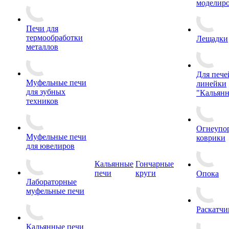
моделир
Печи для
термообработки
Лещадки
металлов
Для пече
Муфельные печи
линейки
для зубных
"Кальян
техников
Огнеупо
Муфельные печи
коврики
для ювелиров
Кальянные
Гончарные
печи
круги
Опока
Лабораторные
муфельные печи
Раскатчи
Кальянные печи