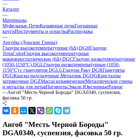
—
Каталог
—
Материалы
Муфельные Печи
Кальянные печи
Гончарные
круги
Инструменты и оснастка
Распродажа
—
Ангобы (Донские Глины)
Глазури высокотемпературные (6∆) DGH
Глазури
TerraColor
Глазури высокотемпературные
макрокристаллические (6∆) DGC
Глазури низкотемпературные
(1050-1150°С) DGL
Глазури низкотемпературные (1050-
1150°С) с гранулятом DGLG
Глазури Раку DGR
Грануляты
DGG
Краски надглазурные Металлик DGOG
Кристаллы
затравочные DGZ
Массы керамические
Металлические глины
и металлы для литья
Пигменты
Эмали Ювелирные
Разное
—
Ангоб "Месть Черной Бороды" DGA0340, суспензия,
фасовка 50 гр.
Ангоб "Месть Черной Бороды"
DGA0340, суспензия, фасовка 50 гр.