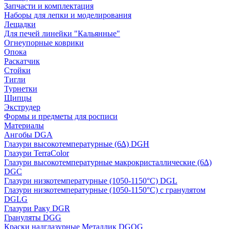
Запчасти и комплектация
Наборы для лепки и моделирования
Лещадки
Для печей линейки "Кальянные"
Огнеупорные коврики
Опока
Раскатчик
Стойки
Тигли
Турнетки
Щипцы
Экструдер
Формы и предметы для росписи
Материалы
Ангобы DGA
Глазури высокотемпературные (6∆) DGH
Глазури TerraColor
Глазури высокотемпературные макрокристаллические (6∆)
DGC
Глазури низкотемпературные (1050-1150°С) DGL
Глазури низкотемпературные (1050-1150°С) с гранулятом
DGLG
Глазури Раку DGR
Грануляты DGG
Краски надглазурные Металлик DGOG