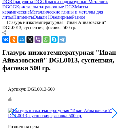
DGR
Грануляты DGG
Краски надглазурные Металлик
DGOG
Кристаллы затравочные DGZ
Массы
керамические
Металлические глины и металлы для
литья
Пигменты
Эмали Ювелирные
Разное
—
Глазурь низкотемпературная "Иван Айвазовский"
DGL0013, суспензия, фасовка 500 гр.
Глазурь низкотемпературная "Иван
Айвазовский" DGL0013, суспензия,
фасовка 500 гр.
Артикул:
DGL0013-500
Розничная цена