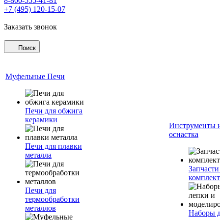
8-800-555-41-81
+7 (495) 120-15-07
Заказать звонок
Поиск
Муфельные Печи
Печи для обжига
керамики
Инструменты 
оснастка
Печи для плавки
металла
Запчасти
комплект
Печи для
термообработки
металлов
Наборы 