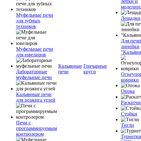
лепки и
моделир
Муфельные печи
Лещадки
для зубных
техников
Для пече
линейки
Муфельные печи
"Кальян
для ювелиров
Кальянные
Гончарные
Лабораторные
печи
круги
Огнеупо
муфельные печи
коврики
Опока
Кальянные печи
для розжига углей
Раскатчи
Стойки
Печи с
Тигли
программируемым
контролером
Турнетк