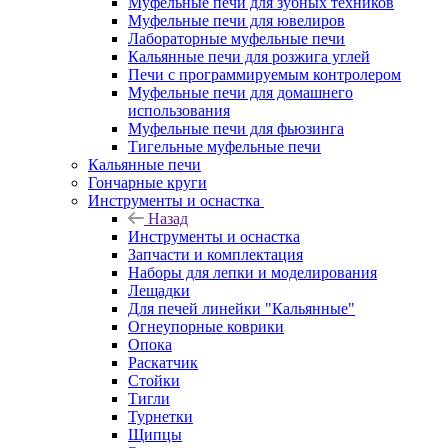
Муфельные печи для зубных техников
Муфельные печи для ювелиров
Лабораторные муфельные печи
Кальянные печи для розжига углей
Печи с программируемым контролером
Муфельные печи для домашнего
использования
Муфельные печи для фьюзинга
Тигельные муфельные печи
Кальянные печи
Гончарные круги
Инструменты и оснастка
Назад
Инструменты и оснастка
Запчасти и комплектация
Наборы для лепки и моделирования
Лещадки
Для печей линейки "Кальянные"
Огнеупорные коврики
Опока
Раскатчик
Стойки
Тигли
Турнетки
Щипцы