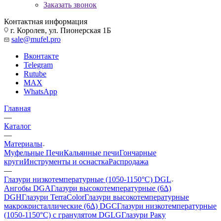
Заказать звонок
Контактная информация
г. Королев, ул. Пионерская 1Б
sale@mufel.pro
Вконтакте
Telegram
Rutube
MAX
WhatsApp
Главная
—
Каталог
—
Материалы
Муфельные Печи
Кальянные печи
Гончарные
круги
Инструменты и оснастка
Распродажа
—
Глазури низкотемпературные (1050-1150°С) DGL
Ангобы DGA
Глазури высокотемпературные (6∆)
DGH
Глазури TerraColor
Глазури высокотемпературные
макрокристаллические (6∆) DGC
Глазури низкотемпературные
(1050-1150°С) с гранулятом DGLG
Глазури Раку