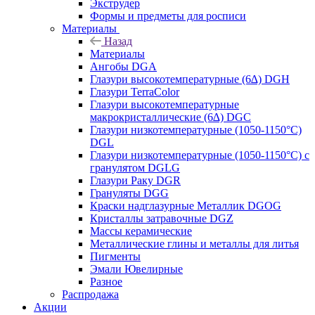
Экструдер
Формы и предметы для росписи
Материалы
Назад
Материалы
Ангобы DGA
Глазури высокотемпературные (6∆) DGH
Глазури TerraColor
Глазури высокотемпературные
макрокристаллические (6∆) DGC
Глазури низкотемпературные (1050-1150°С)
DGL
Глазури низкотемпературные (1050-1150°С) с
гранулятом DGLG
Глазури Раку DGR
Грануляты DGG
Краски надглазурные Металлик DGOG
Кристаллы затравочные DGZ
Массы керамические
Металлические глины и металлы для литья
Пигменты
Эмали Ювелирные
Разное
Распродажа
Акции