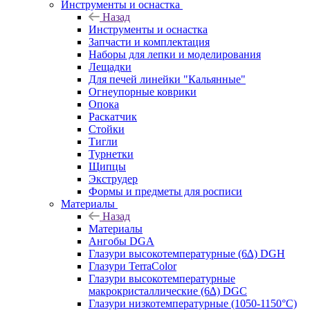
Инструменты и оснастка
Назад
Инструменты и оснастка
Запчасти и комплектация
Наборы для лепки и моделирования
Лещадки
Для печей линейки "Кальянные"
Огнеупорные коврики
Опока
Раскатчик
Стойки
Тигли
Турнетки
Щипцы
Экструдер
Формы и предметы для росписи
Материалы
Назад
Материалы
Ангобы DGA
Глазури высокотемпературные (6∆) DGH
Глазури TerraColor
Глазури высокотемпературные
макрокристаллические (6∆) DGC
Глазури низкотемпературные (1050-1150°С)