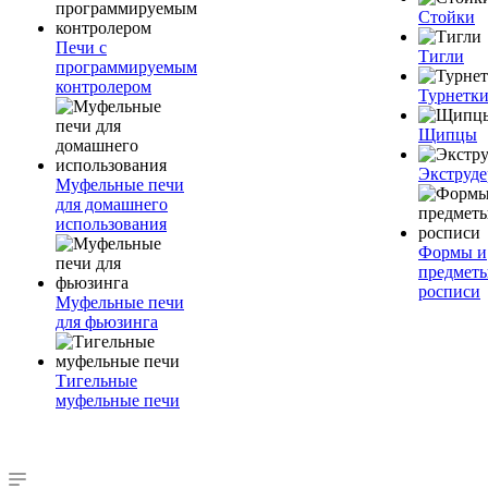
Стойки
Печи с
Тигли
программируемым
контролером
Турнетк
Щипцы
Экструде
Муфельные печи
для домашнего
использования
Формы и
предметы
росписи
Муфельные печи
для фьюзинга
Тигельные
муфельные печи