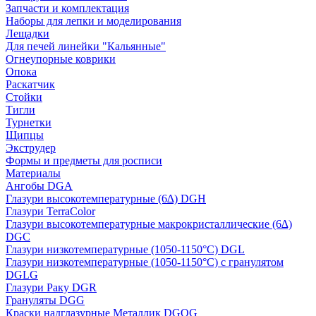
Запчасти и комплектация
Наборы для лепки и моделирования
Лещадки
Для печей линейки "Кальянные"
Огнеупорные коврики
Опока
Раскатчик
Стойки
Тигли
Турнетки
Щипцы
Экструдер
Формы и предметы для росписи
Материалы
Ангобы DGA
Глазури высокотемпературные (6∆) DGH
Глазури TerraColor
Глазури высокотемпературные макрокристаллические (6∆)
DGC
Глазури низкотемпературные (1050-1150°С) DGL
Глазури низкотемпературные (1050-1150°С) с гранулятом
DGLG
Глазури Раку DGR
Грануляты DGG
Краски надглазурные Металлик DGOG