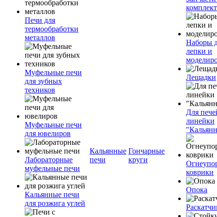
комплект
Печи для
термообработки
металлов
Наборы 
лепки и
моделир
Муфельные печи
Лещадки
для зубных
техников
Для пече
линейки
Муфельные печи
"Кальян
для ювелиров
Кальянные
Гончарные
Лабораторные
печи
круги
Огнеупо
муфельные печи
коврики
Опока
Кальянные печи
для розжига углей
Раскатчи