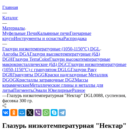
Главная
—
Каталог
—
Материалы
Муфельные Печи
Кальянные печи
Гончарные
круги
Инструменты и оснастка
Распродажа
—
Глазури низкотемпературные (1050-1150°С) DGL
Ангобы DGA
Глазури высокотемпературные (6∆)
DGH
Глазури TerraColor
Глазури высокотемпературные
макрокристаллические (6∆) DGC
Глазури низкотемпературные
(1050-1150°С) с гранулятом DGLG
Глазури Раку
DGR
Грануляты DGG
Краски надглазурные Металлик
DGOG
Кристаллы затравочные DGZ
Массы
керамические
Металлические глины и металлы для
литья
Пигменты
Эмали Ювелирные
Разное
—
Глазурь низкотемпературная "Нектар" DGL0088, суспензия,
фасовка 300 гр.
Глазурь низкотемпературная "Нектар"