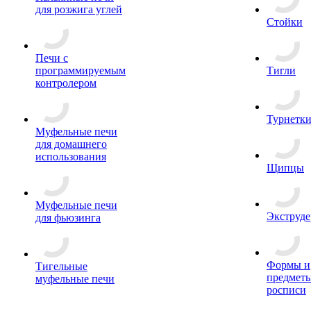
для розжига углей
Стойки
Печи с
программируемым
Тигли
контролером
Турнетк
Муфельные печи
для домашнего
использования
Щипцы
Муфельные печи
Экструде
для фьюзинга
Формы и
Тигельные
предметы
муфельные печи
росписи