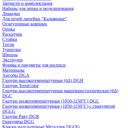
Запчасти и комплектация
Наборы для лепки и моделирования
Лещадки
Для печей линейки "Кальянные"
Огнеупорные коврики
Опока
Раскатчик
Стойки
Тигли
Турнетки
Щипцы
Экструдер
Формы и предметы для росписи
Материалы
Ангобы DGA
Глазури высокотемпературные (6∆) DGH
Глазури TerraColor
Глазури высокотемпературные макрокристаллические (6∆)
DGC
Глазури низкотемпературные (1050-1150°С) DGL
Глазури низкотемпературные (1050-1150°С) с гранулятом
DGLG
Глазури Раку DGR
Грануляты DGG
Краски надглазурные Металлик DGOG