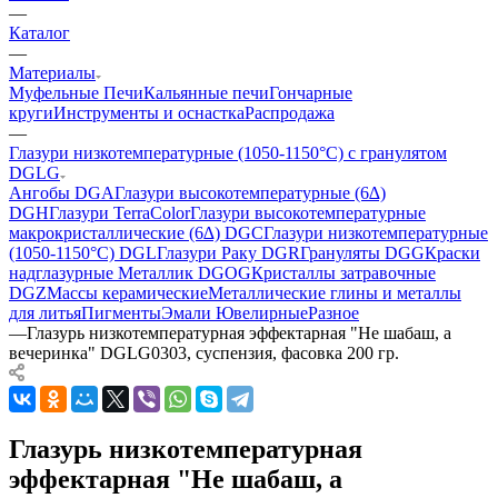
—
Каталог
—
Материалы
Муфельные Печи
Кальянные печи
Гончарные
круги
Инструменты и оснастка
Распродажа
—
Глазури низкотемпературные (1050-1150°С) с гранулятом
DGLG
Ангобы DGA
Глазури высокотемпературные (6∆)
DGH
Глазури TerraColor
Глазури высокотемпературные
макрокристаллические (6∆) DGC
Глазури низкотемпературные
(1050-1150°С) DGL
Глазури Раку DGR
Грануляты DGG
Краски
надглазурные Металлик DGOG
Кристаллы затравочные
DGZ
Массы керамические
Металлические глины и металлы
для литья
Пигменты
Эмали Ювелирные
Разное
—
Глазурь низкотемпературная эффектарная "Не шабаш, а
вечеринка" DGLG0303, суспензия, фасовка 200 гр.
Глазурь низкотемпературная
эффектарная "Не шабаш, а