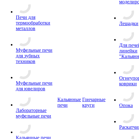
моделир
Печи для
термообработки
Лещадки
металлов
Для пече
Муфельные печи
линейки
для зубных
"Кальян
техников
Огнеупо
Муфельные печи
коврики
для ювелиров
Кальянные
Гончарные
печи
круги
Опока
Лабораторные
муфельные печи
Раскатчи
Кальянные печи