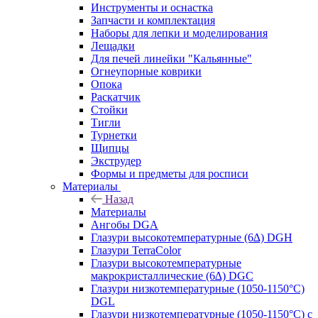
Инструменты и оснастка
Запчасти и комплектация
Наборы для лепки и моделирования
Лещадки
Для печей линейки "Кальянные"
Огнеупорные коврики
Опока
Раскатчик
Стойки
Тигли
Турнетки
Щипцы
Экструдер
Формы и предметы для росписи
Материалы
Назад
Материалы
Ангобы DGA
Глазури высокотемпературные (6∆) DGH
Глазури TerraColor
Глазури высокотемпературные
макрокристаллические (6∆) DGC
Глазури низкотемпературные (1050-1150°С)
DGL
Глазури низкотемпературные (1050-1150°С) с