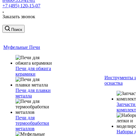
8-800-555-41-81
+7 (495) 120-15-07
Заказать звонок
Поиск
Муфельные Печи
Печи для обжига
керамики
Инструменты 
оснастка
Печи для плавки
металла
Запчасти
комплект
Печи для
термообработки
металлов
Наборы 