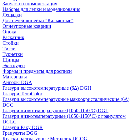
Запчасти и комплектация
Наборы для лепки и моделирования
Лещадки
Для печей линейки "Кальянные"
Огнеупорные коврики
Опока
Раскатчик
Стойки
Тигли
Турнетки
Щипцы
Экструдер
Формы и предметы для росписи
Материалы
Ангобы DGA
Глазури высокотемпературные (6∆) DGH
Глазури TerraColor
Глазури высокотемпературные макрокристаллические (6∆)
DGC
Глазури низкотемпературные (1050-1150°С) DGL
Глазури низкотемпературные (1050-1150°С) с гранулятом
DGLG
Глазури Раку DGR
Грануляты DGG
Краски надглазурные Металлик DGOG