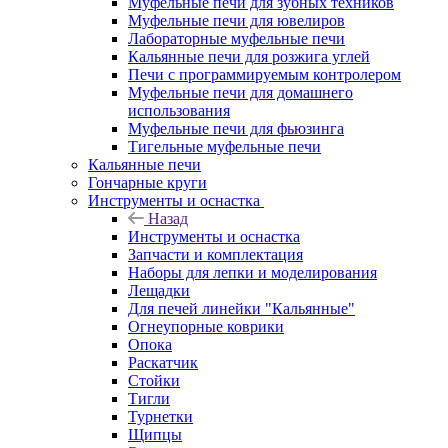
Муфельные печи для зубных техников
Муфельные печи для ювелиров
Лабораторные муфельные печи
Кальянные печи для розжига углей
Печи с программируемым контролером
Муфельные печи для домашнего
использования
Муфельные печи для фьюзинга
Тигельные муфельные печи
Кальянные печи
Гончарные круги
Инструменты и оснастка
Назад
Инструменты и оснастка
Запчасти и комплектация
Наборы для лепки и моделирования
Лещадки
Для печей линейки "Кальянные"
Огнеупорные коврики
Опока
Раскатчик
Стойки
Тигли
Турнетки
Щипцы