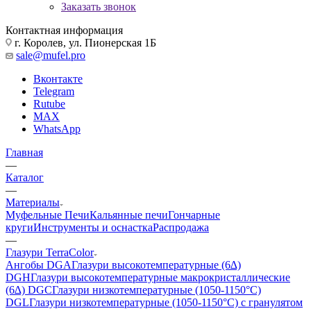
Заказать звонок
Контактная информация
г. Королев, ул. Пионерская 1Б
sale@mufel.pro
Вконтакте
Telegram
Rutube
MAX
WhatsApp
Главная
—
Каталог
—
Материалы
Муфельные Печи
Кальянные печи
Гончарные
круги
Инструменты и оснастка
Распродажа
—
Глазури TerraColor
Ангобы DGA
Глазури высокотемпературные (6∆)
DGH
Глазури высокотемпературные макрокристаллические
(6∆) DGC
Глазури низкотемпературные (1050-1150°С)
DGL
Глазури низкотемпературные (1050-1150°С) с гранулятом