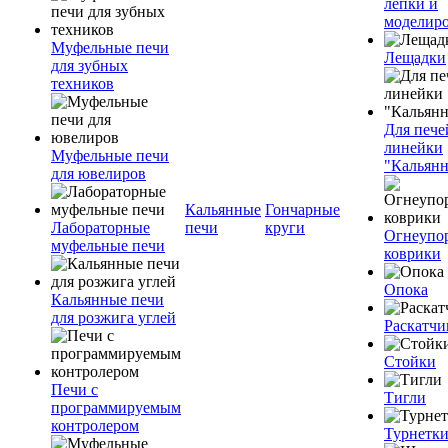
лепки и
моделир
Муфельные печи
Лещадки
для зубных
техников
Для пече
линейки
Муфельные печи
"Кальян
для ювелиров
Кальянные
Гончарные
Лабораторные
печи
круги
Огнеупо
муфельные печи
коврики
Опока
Кальянные печи
для розжига углей
Раскатчи
Стойки
Печи с
Тигли
программируемым
контролером
Турнетк