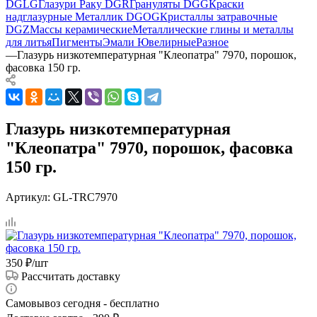
DGLG
Глазури Раку DGR
Грануляты DGG
Краски
надглазурные Металлик DGOG
Кристаллы затравочные
DGZ
Массы керамические
Металлические глины и металлы
для литья
Пигменты
Эмали Ювелирные
Разное
—
Глазурь низкотемпературная "Клеопатра" 7970, порошок,
фасовка 150 гр.
Глазурь низкотемпературная
"Клеопатра" 7970, порошок, фасовка
150 гр.
Артикул:
GL-TRC7970
350
₽
/шт
Рассчитать доставку
Самовывоз сегодня - бесплатно