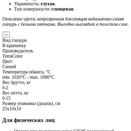
Укрывность:
глухая
.
Тип поверхности:
глянцевая
.
Описание цвета:
непрозрачная блестящая кобальтово‑синяя
глазурь с белыми пятнами. Выгодно выглядит в толстом слое.
Вид глазури
В крапинку
Производитель
TerraColor
Цвет
Синий
Температура обжига, °C
min. 1020°C - max. 1080°C
Вес брутто, кг
0.2
Вес нетто, кг
0.15
Размер упаковки (дхшхв), см
25х10х10
Для физических лиц