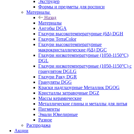
Экструдер
Формы и предметы для росписи
Материалы
Назад
Материалы
Ангобы DGA
Глазури высокотемпературные (6∆) DGH
Глазури TerraColor
Глазури высокотемпературные
макрокристаллические (6∆) DGC
Глазури низкотемпературные (1050-1150°С)
DGL
Глазури низкотемпературные (1050-1150°С) с
гранулятом DGLG
Глазури Раку DGR
Грануляты DGG
Краски надглазурные Металлик DGOG
Кристаллы затравочные DGZ
Массы керамические
Металлические глины и металлы для литья
Пигменты
Эмали Ювелирные
Разное
Распродажа
Акции