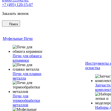
8-800-555-41-81
+7 (495) 120-15-07
Заказать звонок
Поиск
Муфельные Печи
Печи для обжига
керамики
Инструменты 
оснастка
Печи для плавки
металла
Запчасти
комплект
Печи для
термообработки
металлов
Наборы 