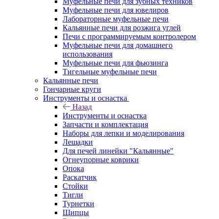
Муфельные печи для зубных техников
Муфельные печи для ювелиров
Лабораторные муфельные печи
Кальянные печи для розжига углей
Печи с программируемым контролером
Муфельные печи для домашнего
использования
Муфельные печи для фьюзинга
Тигельные муфельные печи
Кальянные печи
Гончарные круги
Инструменты и оснастка
Назад
Инструменты и оснастка
Запчасти и комплектация
Наборы для лепки и моделирования
Лещадки
Для печей линейки "Кальянные"
Огнеупорные коврики
Опока
Раскатчик
Стойки
Тигли
Турнетки
Щипцы