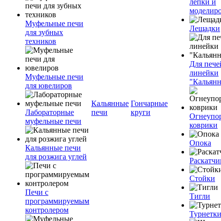
лепки и
моделир
Муфельные печи
Лещадки
для зубных
техников
Для пече
линейки
Муфельные печи
"Кальян
для ювелиров
Кальянные
Гончарные
Лабораторные
печи
круги
Огнеупо
муфельные печи
коврики
Опока
Кальянные печи
для розжига углей
Раскатчи
Стойки
Печи с
Тигли
программируемым
контролером
Турнетк