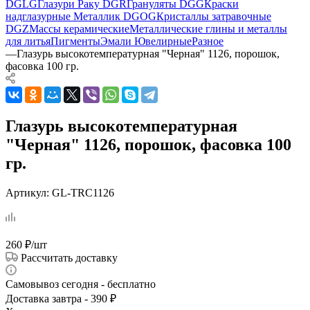
DGLG
Глазури Раку DGR
Грануляты DGG
Краски
надглазурные Металлик DGOG
Кристаллы затравочные
DGZ
Массы керамические
Металлические глины и металлы
для литья
Пигменты
Эмали Ювелирные
Разное
—
Глазурь высокотемпературная "Черная" 1126, порошок,
фасовка 100 гр.
Глазурь высокотемпературная
"Черная" 1126, порошок, фасовка 100
гр.
Артикул:
GL-TRC1126
260
₽
/шт
Рассчитать доставку
Самовывоз сегодня - бесплатно
Доставка завтра - 390 ₽