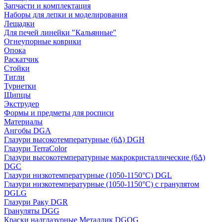
Запчасти и комплектация
Наборы для лепки и моделирования
Лещадки
Для печей линейки "Кальянные"
Огнеупорные коврики
Опока
Раскатчик
Стойки
Тигли
Турнетки
Щипцы
Экструдер
Формы и предметы для росписи
Материалы
Ангобы DGA
Глазури высокотемпературные (6∆) DGH
Глазури TerraColor
Глазури высокотемпературные макрокристаллические (6∆)
DGC
Глазури низкотемпературные (1050-1150°С) DGL
Глазури низкотемпературные (1050-1150°С) с гранулятом
DGLG
Глазури Раку DGR
Грануляты DGG
Краски надглазурные Металлик DGOG