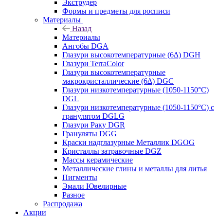
Экструдер
Формы и предметы для росписи
Материалы
Назад
Материалы
Ангобы DGA
Глазури высокотемпературные (6∆) DGH
Глазури TerraColor
Глазури высокотемпературные
макрокристаллические (6∆) DGC
Глазури низкотемпературные (1050-1150°С)
DGL
Глазури низкотемпературные (1050-1150°С) с
гранулятом DGLG
Глазури Раку DGR
Грануляты DGG
Краски надглазурные Металлик DGOG
Кристаллы затравочные DGZ
Массы керамические
Металлические глины и металлы для литья
Пигменты
Эмали Ювелирные
Разное
Распродажа
Акции