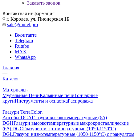
Заказать звонок
Контактная информация
г. Королев, ул. Пионерская 1Б
sale@mufel.pro
Вконтакте
Telegram
Rutube
MAX
WhatsApp
Главная
—
Каталог
—
Материалы
Муфельные Печи
Кальянные печи
Гончарные
круги
Инструменты и оснастка
Распродажа
—
Глазури TerraColor
Ангобы DGA
Глазури высокотемпературные (6∆)
DGH
Глазури высокотемпературные макрокристаллические
(6∆) DGC
Глазури низкотемпературные (1050-1150°С)
DGL
Глазури низкотемпературные (1050-1150°С) с гранулятом