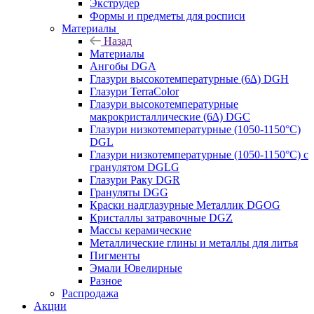
Экструдер
Формы и предметы для росписи
Материалы
Назад
Материалы
Ангобы DGA
Глазури высокотемпературные (6∆) DGH
Глазури TerraColor
Глазури высокотемпературные
макрокристаллические (6∆) DGC
Глазури низкотемпературные (1050-1150°С)
DGL
Глазури низкотемпературные (1050-1150°С) с
гранулятом DGLG
Глазури Раку DGR
Грануляты DGG
Краски надглазурные Металлик DGOG
Кристаллы затравочные DGZ
Массы керамические
Металлические глины и металлы для литья
Пигменты
Эмали Ювелирные
Разное
Распродажа
Акции