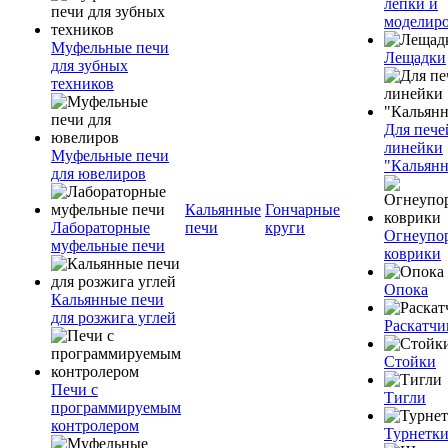
лепки и
моделир
Муфельные печи
Лещадки
для зубных
техников
Для пече
линейки
Муфельные печи
"Кальян
для ювелиров
Кальянные
Гончарные
Лабораторные
печи
круги
Огнеупо
муфельные печи
коврики
Опока
Кальянные печи
для розжига углей
Раскатчи
Стойки
Печи с
Тигли
программируемым
контролером
Турнетк