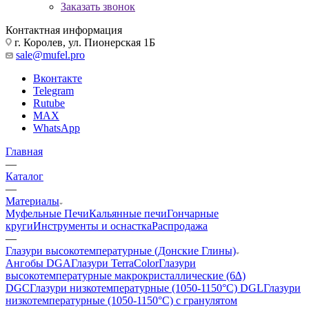
Заказать звонок
Контактная информация
г. Королев, ул. Пионерская 1Б
sale@mufel.pro
Вконтакте
Telegram
Rutube
MAX
WhatsApp
Главная
—
Каталог
—
Материалы
Муфельные Печи
Кальянные печи
Гончарные
круги
Инструменты и оснастка
Распродажа
—
Глазури высокотемпературные (Донские Глины)
Ангобы DGA
Глазури TerraColor
Глазури
высокотемпературные макрокристаллические (6∆)
DGC
Глазури низкотемпературные (1050-1150°С) DGL
Глазури
низкотемпературные (1050-1150°С) с гранулятом