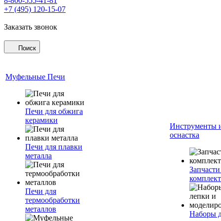
8-800-555-41-81
+7 (495) 120-15-07
Заказать звонок
Поиск
Муфельные Печи
Печи для обжига
керамики
Инструменты 
оснастка
Печи для плавки
металла
Запчасти
комплект
Печи для
термообработки
металлов
Наборы 