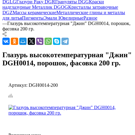
DGLG
Глазури Раку DGR
Грануляты DGG
Краски
надглазурные Металлик DGOG
Кристаллы затравочные
DGZ
Массы керамические
Металлические глины и металлы
для литья
Пигменты
Эмали Ювелирные
Разное
—
Глазурь высокотемпературная "Джин" DGH0014, порошок,
фасовка 200 гр.
Глазурь высокотемпературная "Джин"
DGH0014, порошок, фасовка 200 гр.
Артикул:
DGH0014-200