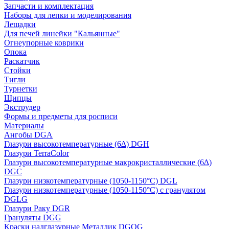
Запчасти и комплектация
Наборы для лепки и моделирования
Лещадки
Для печей линейки "Кальянные"
Огнеупорные коврики
Опока
Раскатчик
Стойки
Тигли
Турнетки
Щипцы
Экструдер
Формы и предметы для росписи
Материалы
Ангобы DGA
Глазури высокотемпературные (6∆) DGH
Глазури TerraColor
Глазури высокотемпературные макрокристаллические (6∆)
DGC
Глазури низкотемпературные (1050-1150°С) DGL
Глазури низкотемпературные (1050-1150°С) с гранулятом
DGLG
Глазури Раку DGR
Грануляты DGG
Краски надглазурные Металлик DGOG