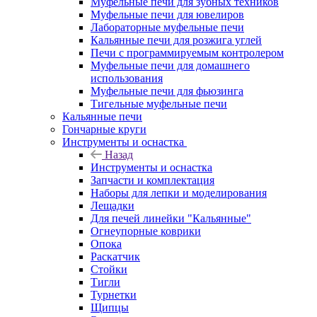
Муфельные печи для зубных техников
Муфельные печи для ювелиров
Лабораторные муфельные печи
Кальянные печи для розжига углей
Печи с программируемым контролером
Муфельные печи для домашнего
использования
Муфельные печи для фьюзинга
Тигельные муфельные печи
Кальянные печи
Гончарные круги
Инструменты и оснастка
Назад
Инструменты и оснастка
Запчасти и комплектация
Наборы для лепки и моделирования
Лещадки
Для печей линейки "Кальянные"
Огнеупорные коврики
Опока
Раскатчик
Стойки
Тигли
Турнетки
Щипцы