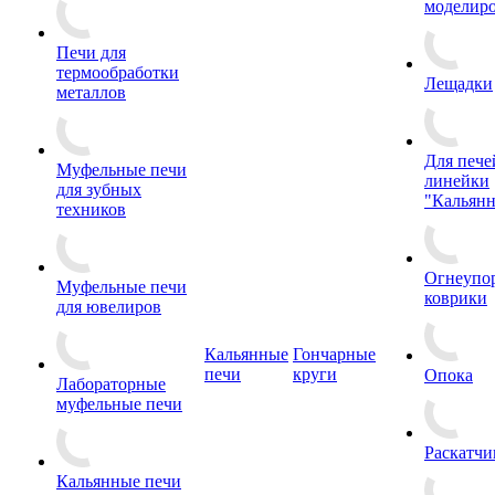
моделир
Печи для
термообработки
Лещадки
металлов
Для пече
Муфельные печи
линейки
для зубных
"Кальян
техников
Огнеупо
Муфельные печи
коврики
для ювелиров
Кальянные
Гончарные
печи
круги
Опока
Лабораторные
муфельные печи
Раскатчи
Кальянные печи