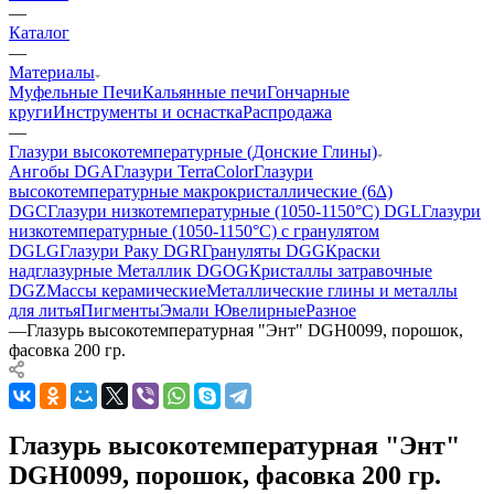
—
Каталог
—
Материалы
Муфельные Печи
Кальянные печи
Гончарные
круги
Инструменты и оснастка
Распродажа
—
Глазури высокотемпературные (Донские Глины)
Ангобы DGA
Глазури TerraColor
Глазури
высокотемпературные макрокристаллические (6∆)
DGC
Глазури низкотемпературные (1050-1150°С) DGL
Глазури
низкотемпературные (1050-1150°С) с гранулятом
DGLG
Глазури Раку DGR
Грануляты DGG
Краски
надглазурные Металлик DGOG
Кристаллы затравочные
DGZ
Массы керамические
Металлические глины и металлы
для литья
Пигменты
Эмали Ювелирные
Разное
—
Глазурь высокотемпературная "Энт" DGH0099, порошок,
фасовка 200 гр.
Глазурь высокотемпературная "Энт"
DGH0099, порошок, фасовка 200 гр.