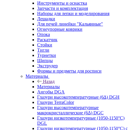
Инструменты и оснастка
Запчасти и комплектация
Наборы для лепки и моделирования
Лещадки
Для печей линейки "Кальянные"
Огнеупорные коврики
Опока
Раскатчик
Стойки
Тигли
Турнетки
Щипцы
Экструдер
Формы и предметы для росписи
Материалы
Назад
Материалы
Ангобы DGA
Глазури высокотемпературные (6∆) DGH
Глазури TerraColor
Глазури высокотемпературные
макрокристаллические (6∆) DGC
Глазури низкотемпературные (1050-1150°С)
DGL
Глазури низкотемпературные (1050-1150°С) с