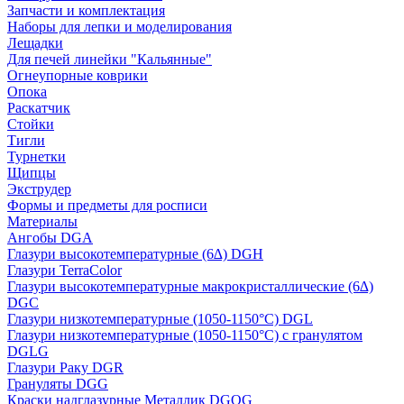
Запчасти и комплектация
Наборы для лепки и моделирования
Лещадки
Для печей линейки "Кальянные"
Огнеупорные коврики
Опока
Раскатчик
Стойки
Тигли
Турнетки
Щипцы
Экструдер
Формы и предметы для росписи
Материалы
Ангобы DGA
Глазури высокотемпературные (6∆) DGH
Глазури TerraColor
Глазури высокотемпературные макрокристаллические (6∆)
DGC
Глазури низкотемпературные (1050-1150°С) DGL
Глазури низкотемпературные (1050-1150°С) с гранулятом
DGLG
Глазури Раку DGR
Грануляты DGG
Краски надглазурные Металлик DGOG