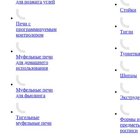
для розжига углей
Стойки
Печи с
программируемым
Тигли
контролером
Турнетк
Муфельные печи
для домашнего
использования
Щипцы
Муфельные печи
для фьюзинга
Экструде
Тигельные
Формы и
муфельные печи
предметы
росписи