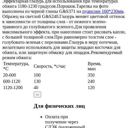
Эффектарная глазурь для использования при температурах
обжига 1180-1230 градусов.Порошок.Тарелка на фото
выполнена из черной глины G&S371 на
пуансоне 160*230мм
.
Образец на светлой G&S240.Глазурь меняет цветовой оттенок
в зависимости от толщины слоя - от нежного зелено-
травяного до голубоватого зеленого.Для проявления
максимального эффекта, при нанесении стоит рисовать капли,
с большей толщиной слоя.При равномерно толстом слое -
голубовато-зеленая с переливами.Глазурь в меру потечная,
желательно использовать для защиты лещадки косточки для
обжига, или защитную обмазку для лещадок.Рекомендуемый
режим обжига:
Температура,
Время,
Скорость, *с/час
*С
мин
20-600
100
350
600-1120
130
240
1120-1200
40
120
Для физических лиц
Оплата при
получении через
СДЭК (наложенный