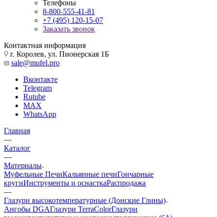
Телефоны
8-800-555-41-81
+7 (495) 120-15-07
Заказать звонок
Контактная информация
г. Королев, ул. Пионерская 1Б
sale@mufel.pro
Вконтакте
Telegram
Rutube
MAX
WhatsApp
Главная
—
Каталог
—
Материалы
Муфельные Печи
Кальянные печи
Гончарные
круги
Инструменты и оснастка
Распродажа
—
Глазури высокотемпературные (Донские Глины)
Ангобы DGA
Глазури TerraColor
Глазури