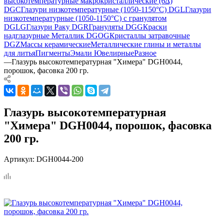
высокотемпературные макрокристаллические (6∆)
DGC
Глазури низкотемпературные (1050-1150°С) DGL
Глазури
низкотемпературные (1050-1150°С) с гранулятом
DGLG
Глазури Раку DGR
Грануляты DGG
Краски
надглазурные Металлик DGOG
Кристаллы затравочные
DGZ
Массы керамические
Металлические глины и металлы
для литья
Пигменты
Эмали Ювелирные
Разное
—
Глазурь высокотемпературная "Химера" DGH0044,
порошок, фасовка 200 гр.
Глазурь высокотемпературная
"Химера" DGH0044, порошок, фасовка
200 гр.
Артикул:
DGH0044-200