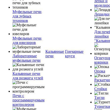
лепки и
моделир
Муфельные печи
Лещадки
для зубных
техников
Для пече
линейки
Муфельные печи
"Кальян
для ювелиров
Кальянные
Гончарные
Лабораторные
печи
круги
Огнеупо
муфельные печи
коврики
Опока
Кальянные печи
для розжига углей
Раскатчи
Стойки
Печи с
Тигли
программируемым
контролером
Турнетк