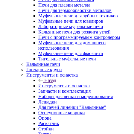
Печи для плавки металла
Печи для термообработки металлов
Муфельные печи для зубных техников
Муфельные печи для ювелиров
Лабораторные муфельные печи
Кальянные печи для розжига углей
Печи с программируемым контролером
Муфельные печи для домашнего
использования
Муфельные печи для фьюзинга
Тигельные муфельные печи
Кальянные печи
Гончарные круги
Инструменты и оснастка
Назад
Инструменты и оснастка
Запчасти и комплектация
Наборы для лепки и моделирования
Лещадки
Для печей линейки "Кальянные"
Огнеупорные коврики
Опока
Раскатчик
Стойки