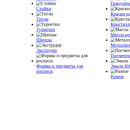
Грануля
Стойки
Краски н
Тигли
Кристалл
Турнетки
Массы ке
Щипцы
Металлич
Экструдер
Пигмент
Формы и предметы для
Эмали Ю
росписи
Разное