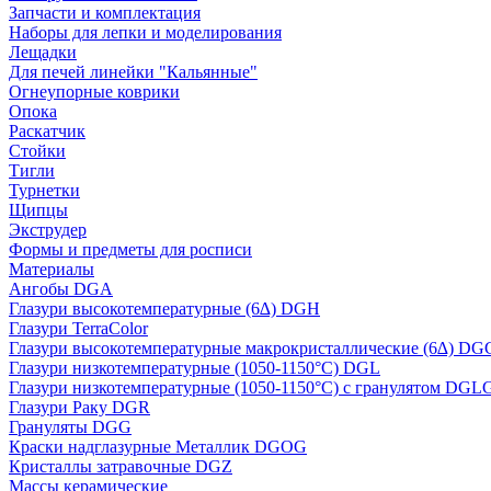
Запчасти и комплектация
Наборы для лепки и моделирования
Лещадки
Для печей линейки "Кальянные"
Огнеупорные коврики
Опока
Раскатчик
Стойки
Тигли
Турнетки
Щипцы
Экструдер
Формы и предметы для росписи
Материалы
Ангобы DGA
Глазури высокотемпературные (6∆) DGH
Глазури TerraColor
Глазури высокотемпературные макрокристаллические (6∆) DG
Глазури низкотемпературные (1050-1150°С) DGL
Глазури низкотемпературные (1050-1150°С) с гранулятом DGL
Глазури Раку DGR
Грануляты DGG
Краски надглазурные Металлик DGOG
Кристаллы затравочные DGZ
Массы керамические