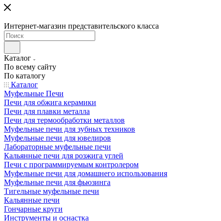
Интернет-магазин представительского класса
Каталог
По всему сайту
По каталогу
Каталог
Муфельные Печи
Печи для обжига керамики
Печи для плавки металла
Печи для термообработки металлов
Муфельные печи для зубных техников
Муфельные печи для ювелиров
Лабораторные муфельные печи
Кальянные печи для розжига углей
Печи с программируемым контролером
Муфельные печи для домашнего использования
Муфельные печи для фьюзинга
Тигельные муфельные печи
Кальянные печи
Гончарные круги
Инструменты и оснастка