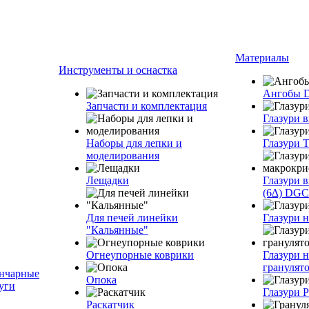
Материалы
Инструменты и оснастка
Ангобы 
Запчасти и комплектация
Глазури 
Наборы для лепки и
Глазури T
моделирования
Лещадки
Глазури 
(6∆) DGC
Для печей линейки
Глазури 
"Кальянные"
Огнеупорные коврики
Глазури н
грануля
нчарные
Опока
уги
Глазури 
Раскатчик