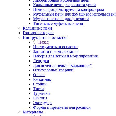
Лабораторные муфельные печи
Кальянные печи для розжига углей
Печи с программируемым контролером
Муфельные печи для домашнего использован
Муфельные печи для фьюзинга
Тигельные муфельные печи
Кальянные печи
Гончарные круги
Инструменты и оснастка
Назад
Инструменты и оснастка
Запчасти и комплектация
Наборы для лепки и моделирования
Лещадки
Для печей линейки "Кальянные"
Огнеупорные коврики
Опока
Раскатчик
Стойки
Тигли
Турнетки
Щипцы
Экструдер
Формы и предметы для росписи
Материалы