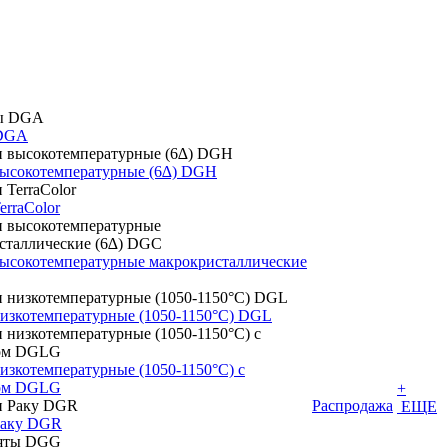
DGA
высокотемпературные (6∆) DGH
erraColor
высокотемпературные макрокристаллические
низкотемпературные (1050-1150°С) DGL
изкотемпературные (1050-1150°С) с
том DGLG
+
Распродажа
ЕЩЕ
Раку DGR