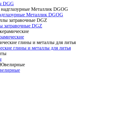
ты DGG
адглазурные Металлик DGOG
ы затравочные DGZ
рамические
еские глины и металлы для литья
ы
велирные