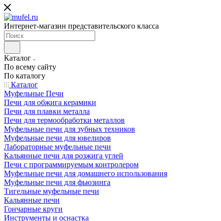
Интернет-магазин представительского класса
Каталог
По всему сайту
По каталогу
Каталог
Муфельные Печи
Печи для обжига керамики
Печи для плавки металла
Печи для термообработки металлов
Муфельные печи для зубных техников
Муфельные печи для ювелиров
Лабораторные муфельные печи
Кальянные печи для розжига углей
Печи с программируемым контролером
Муфельные печи для домашнего использования
Муфельные печи для фьюзинга
Тигельные муфельные печи
Кальянные печи
Гончарные круги
Инструменты и оснастка