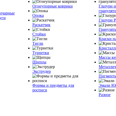
Огнеупорные коврики
Глазури н
грануля
нчарные
Опока
уги
Глазури 
Раскатчик
Грануля
Стойки
Краски н
Тигли
Кристалл
Турнетки
Массы ке
Щипцы
Металлич
Экструдер
Пигмент
Формы и предметы для
Эмали Ю
росписи
Разное