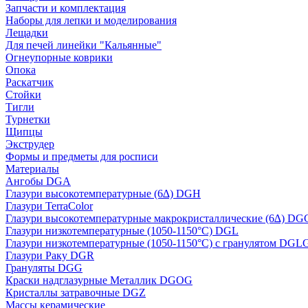
Запчасти и комплектация
Наборы для лепки и моделирования
Лещадки
Для печей линейки "Кальянные"
Огнеупорные коврики
Опока
Раскатчик
Стойки
Тигли
Турнетки
Щипцы
Экструдер
Формы и предметы для росписи
Материалы
Ангобы DGA
Глазури высокотемпературные (6∆) DGH
Глазури TerraColor
Глазури высокотемпературные макрокристаллические (6∆) DG
Глазури низкотемпературные (1050-1150°С) DGL
Глазури низкотемпературные (1050-1150°С) с гранулятом DGL
Глазури Раку DGR
Грануляты DGG
Краски надглазурные Металлик DGOG
Кристаллы затравочные DGZ
Массы керамические