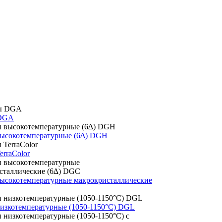
DGA
высокотемпературные (6∆) DGH
erraColor
высокотемпературные макрокристаллические
низкотемпературные (1050-1150°С) DGL