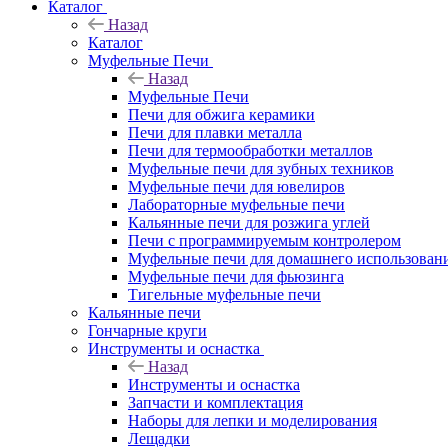
Каталог
Назад
Каталог
Муфельные Печи
Назад
Муфельные Печи
Печи для обжига керамики
Печи для плавки металла
Печи для термообработки металлов
Муфельные печи для зубных техников
Муфельные печи для ювелиров
Лабораторные муфельные печи
Кальянные печи для розжига углей
Печи с программируемым контролером
Муфельные печи для домашнего использован
Муфельные печи для фьюзинга
Тигельные муфельные печи
Кальянные печи
Гончарные круги
Инструменты и оснастка
Назад
Инструменты и оснастка
Запчасти и комплектация
Наборы для лепки и моделирования
Лещадки