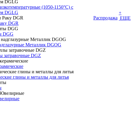
изкотемпературные (1050-1150°С) с
том DGLG
+
Распродажа
ЕЩЕ
Раку DGR
ты DGG
адглазурные Металлик DGOG
ы затравочные DGZ
рамические
еские глины и металлы для литья
ы
велирные