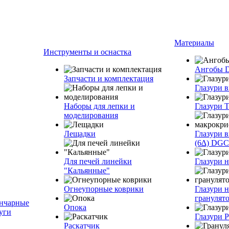
Материалы
Инструменты и оснастка
Ангобы 
Запчасти и комплектация
Глазури 
Наборы для лепки и
Глазури T
моделирования
Лещадки
Глазури 
(6∆) DGC
Для печей линейки
Глазури 
"Кальянные"
Огнеупорные коврики
Глазури н
грануля
нчарные
Опока
уги
Глазури 
Раскатчик