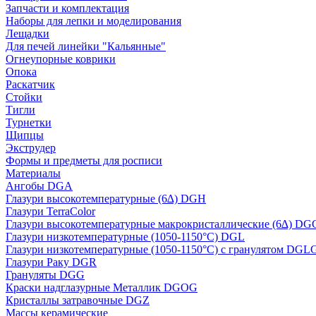
Запчасти и комплектация
Наборы для лепки и моделирования
Лещадки
Для печей линейки "Кальянные"
Огнеупорные коврики
Опока
Раскатчик
Стойки
Тигли
Турнетки
Щипцы
Экструдер
Формы и предметы для росписи
Материалы
Ангобы DGA
Глазури высокотемпературные (6∆) DGH
Глазури TerraColor
Глазури высокотемпературные макрокристаллические (6∆) DG
Глазури низкотемпературные (1050-1150°С) DGL
Глазури низкотемпературные (1050-1150°С) с гранулятом DGL
Глазури Раку DGR
Грануляты DGG
Краски надглазурные Металлик DGOG
Кристаллы затравочные DGZ
Массы керамические