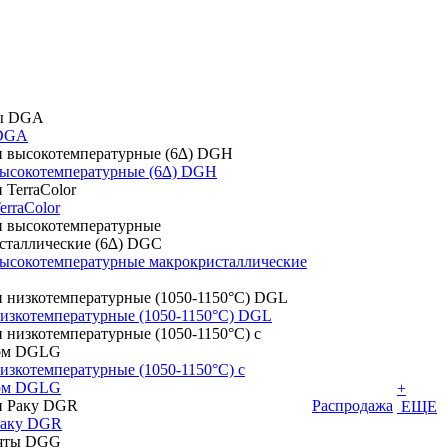
DGA
высокотемпературные (6∆) DGH
erraColor
высокотемпературные макрокристаллические
низкотемпературные (1050-1150°С) DGL
изкотемпературные (1050-1150°С) с
том DGLG
+
Распродажа
ЕЩЕ
Раку DGR