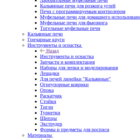
Лабораторные муфельные печи
Кальянные печи для розжига углей
Печи с программируемым контролером
Муфельные печи для домашнего использован
Муфельные печи для фьюзинга
Тигельные муфельные печи
Кальянные печи
Гончарные круги
Инструменты и оснастка
Назад
Инструменты и оснастка
Запчасти и комплектация
Наборы для лепки и моделирования
Лещадки
Для печей линейки "Кальянные"
Огнеупорные коврики
Опока
Раскатчик
Стойки
Тигли
Турнетки
Щипцы
Экструдер
Формы и предметы для росписи
Материалы