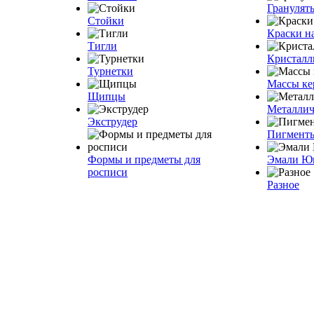
Грануля
Стойки
Краски н
Тигли
Кристалл
Турнетки
Массы ке
Щипцы
Металлич
Экструдер
Пигмент
Формы и предметы для
Эмали Ю
росписи
Разное