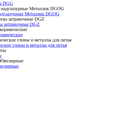
ты DGG
адглазурные Металлик DGOG
ы затравочные DGZ
рамические
еские глины и металлы для литья
ы
велирные