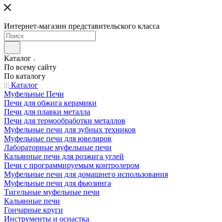
Интернет-магазин представительского класса
Каталог
По всему сайту
По каталогу
Каталог
Муфельные Печи
Печи для обжига керамики
Печи для плавки металла
Печи для термообработки металлов
Муфельные печи для зубных техников
Муфельные печи для ювелиров
Лабораторные муфельные печи
Кальянные печи для розжига углей
Печи с программируемым контролером
Муфельные печи для домашнего использования
Муфельные печи для фьюзинга
Тигельные муфельные печи
Кальянные печи
Гончарные круги
Инструменты и оснастка