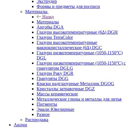
Экструдер
Формы и предметы для росписи
Материалы
Назад
Материалы
Ангобы DGA
Глазури высокотемпературные (6∆) DGH
Глазури TerraColor
Глазури высокотемпературные
макрокристаллические (6∆) DGC
Глазури низкотемпературные (1050-1150°С)
DGL
Глазури низкотемпературные (1050-1150°С) с
гранулятом DGLG
Глазури Раку DGR
Грануляты DGG
Краски надглазурные Металлик DGOG
Кристаллы затравочные DGZ
Массы керамические
Металлические глины и металлы для литья
Пигменты
Эмали Ювелирные
Разное
Распродажа
Акции