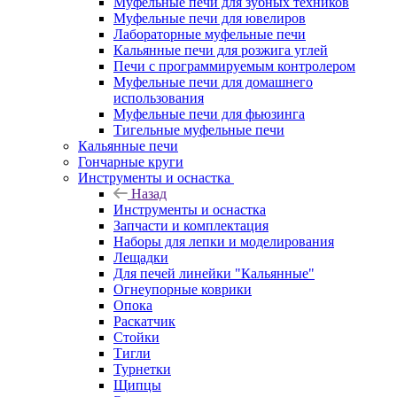
Муфельные печи для зубных техников
Муфельные печи для ювелиров
Лабораторные муфельные печи
Кальянные печи для розжига углей
Печи с программируемым контролером
Муфельные печи для домашнего
использования
Муфельные печи для фьюзинга
Тигельные муфельные печи
Кальянные печи
Гончарные круги
Инструменты и оснастка
Назад
Инструменты и оснастка
Запчасти и комплектация
Наборы для лепки и моделирования
Лещадки
Для печей линейки "Кальянные"
Огнеупорные коврики
Опока
Раскатчик
Стойки
Тигли
Турнетки
Щипцы