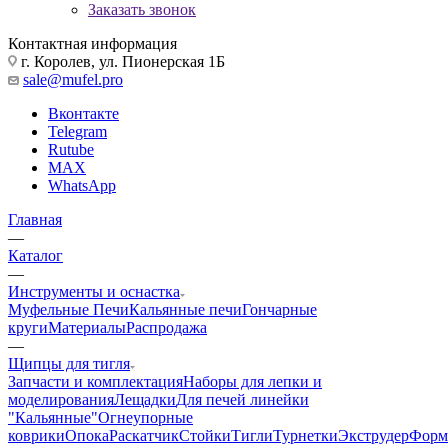
Заказать звонок
Контактная информация
г. Королев, ул. Пионерская 1Б
sale@mufel.pro
Вконтакте
Telegram
Rutube
MAX
WhatsApp
Главная
—
Каталог
—
Инструменты и оснастка
Муфельные Печи
Кальянные печи
Гончарные
круги
Материалы
Распродажа
—
Щипцы для тигля
Запчасти и комплектация
Наборы для лепки и
моделирования
Лещадки
Для печей линейки
"Кальянные"
Огнеупорные
коврики
Опока
Раскатчик
Стойки
Тигли
Турнетки
Экструдер
Фор