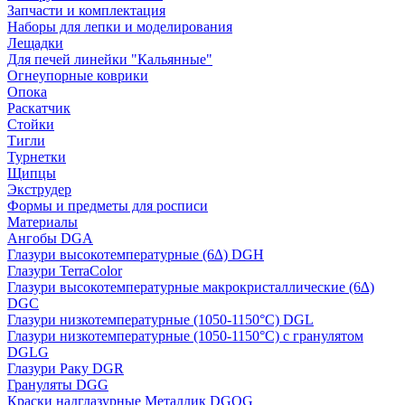
Запчасти и комплектация
Наборы для лепки и моделирования
Лещадки
Для печей линейки "Кальянные"
Огнеупорные коврики
Опока
Раскатчик
Стойки
Тигли
Турнетки
Щипцы
Экструдер
Формы и предметы для росписи
Материалы
Ангобы DGA
Глазури высокотемпературные (6∆) DGH
Глазури TerraColor
Глазури высокотемпературные макрокристаллические (6∆)
DGC
Глазури низкотемпературные (1050-1150°С) DGL
Глазури низкотемпературные (1050-1150°С) с гранулятом
DGLG
Глазури Раку DGR
Грануляты DGG
Краски надглазурные Металлик DGOG