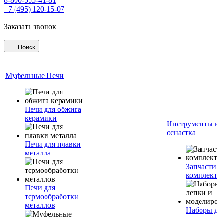
8-800-555-41-81
+7 (495) 120-15-07
Заказать звонок
Поиск
Муфельные Печи
Печи для обжига
керамики
Инструменты 
оснастка
Печи для плавки
металла
Запчасти
комплект
Печи для
термообработки
металлов
Наборы 