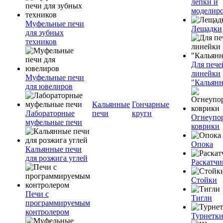
лепки и
моделир
Муфельные печи
Лещадки
для зубных
техников
Для пече
линейки
Муфельные печи
"Кальян
для ювелиров
Кальянные
Гончарные
Лабораторные
печи
круги
Огнеупо
муфельные печи
коврики
Опока
Кальянные печи
для розжига углей
Раскатчи
Стойки
Печи с
Тигли
программируемым
контролером
Турнетк