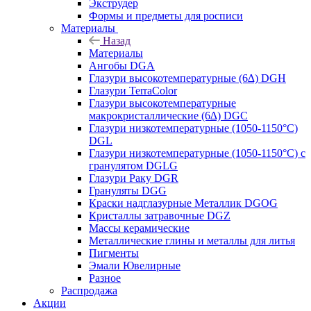
Экструдер
Формы и предметы для росписи
Материалы
Назад
Материалы
Ангобы DGA
Глазури высокотемпературные (6∆) DGH
Глазури TerraColor
Глазури высокотемпературные
макрокристаллические (6∆) DGC
Глазури низкотемпературные (1050-1150°С)
DGL
Глазури низкотемпературные (1050-1150°С) с
гранулятом DGLG
Глазури Раку DGR
Грануляты DGG
Краски надглазурные Металлик DGOG
Кристаллы затравочные DGZ
Массы керамические
Металлические глины и металлы для литья
Пигменты
Эмали Ювелирные
Разное
Распродажа
Акции