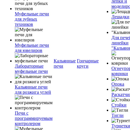
лепки и
моделир
Муфельные печи
Лещадки
для зубных
техников
Для пече
линейки
Муфельные печи
"Кальян
для ювелиров
Кальянные
Гончарные
Лабораторные
печи
круги
Огнеупо
муфельные печи
коврики
Опока
Кальянные печи
для розжига углей
Раскатчи
Стойки
Печи с
Тигли
программируемым
контролером
Турнетк