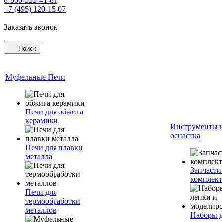
8-800-555-41-81
+7 (495) 120-15-07
Заказать звонок
Поиск
Муфельные Печи
Печи для обжига
керамики
Инструменты 
оснастка
Печи для плавки
металла
Запчасти
комплект
Печи для
термообработки
металлов
Наборы 