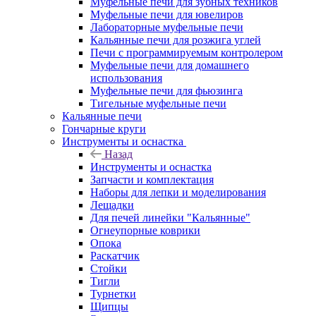
Муфельные печи для зубных техников
Муфельные печи для ювелиров
Лабораторные муфельные печи
Кальянные печи для розжига углей
Печи с программируемым контролером
Муфельные печи для домашнего
использования
Муфельные печи для фьюзинга
Тигельные муфельные печи
Кальянные печи
Гончарные круги
Инструменты и оснастка
Назад
Инструменты и оснастка
Запчасти и комплектация
Наборы для лепки и моделирования
Лещадки
Для печей линейки "Кальянные"
Огнеупорные коврики
Опока
Раскатчик
Стойки
Тигли
Турнетки
Щипцы