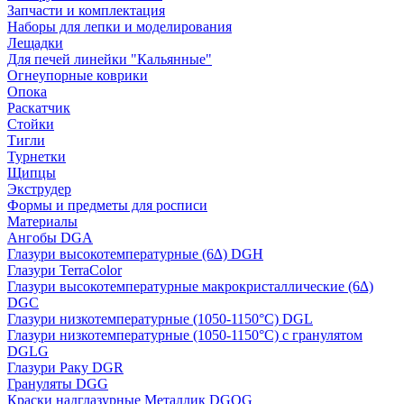
Запчасти и комплектация
Наборы для лепки и моделирования
Лещадки
Для печей линейки "Кальянные"
Огнеупорные коврики
Опока
Раскатчик
Стойки
Тигли
Турнетки
Щипцы
Экструдер
Формы и предметы для росписи
Материалы
Ангобы DGA
Глазури высокотемпературные (6∆) DGH
Глазури TerraColor
Глазури высокотемпературные макрокристаллические (6∆)
DGC
Глазури низкотемпературные (1050-1150°С) DGL
Глазури низкотемпературные (1050-1150°С) с гранулятом
DGLG
Глазури Раку DGR
Грануляты DGG
Краски надглазурные Металлик DGOG