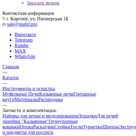
Заказать звонок
Контактная информация
г. Королев, ул. Пионерская 1Б
sale@mufel.pro
Вконтакте
Telegram
Rutube
MAX
WhatsApp
Главная
—
Каталог
—
Инструменты и оснастка
Муфельные Печи
Кальянные печи
Гончарные
круги
Материалы
Распродажа
—
Запчасти и комплектация
Наборы для лепки и моделирования
Лещадки
Для печей
линейки "Кальянные"
Огнеупорные
коврики
Опока
Раскатчик
Стойки
Тигли
Турнетки
Щипцы
Экструд
и предметы для росписи