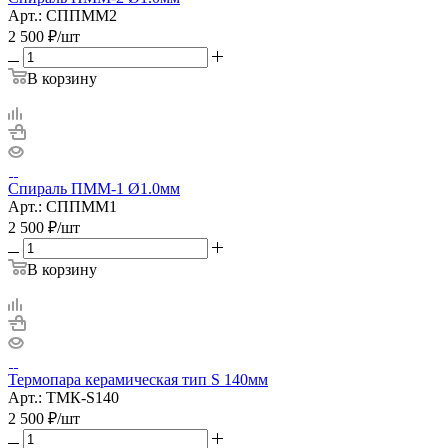
Арт.: СППММ2
2 500
₽
/шт
В корзину
Спираль ПММ-1 Ø1.0мм
Арт.: СППММ1
2 500
₽
/шт
В корзину
Термопара керамическая тип S 140мм
Арт.: ТМК-S140
2 500
₽
/шт