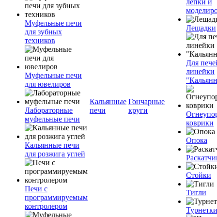
лепки и
моделир
Муфельные печи
Лещадки
для зубных
техников
Для пече
линейки
Муфельные печи
"Кальян
для ювелиров
Кальянные
Гончарные
Лабораторные
печи
круги
Огнеупо
муфельные печи
коврики
Опока
Кальянные печи
для розжига углей
Раскатчи
Стойки
Печи с
Тигли
программируемым
контролером
Турнетк