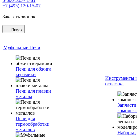
8-800-555-41-81
+7 (495) 120-15-07
Заказать звонок
Поиск
Муфельные Печи
Печи для обжига
керамики
Инструменты 
оснастка
Печи для плавки
металла
Запчасти
комплект
Печи для
термообработки
металлов
Наборы 