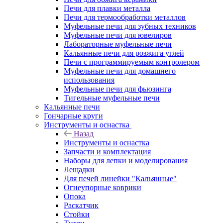
Печи для плавки металла
Печи для термообработки металлов
Муфельные печи для зубных техников
Муфельные печи для ювелиров
Лабораторные муфельные печи
Кальянные печи для розжига углей
Печи с программируемым контролером
Муфельные печи для домашнего
использования
Муфельные печи для фьюзинга
Тигельные муфельные печи
Кальянные печи
Гончарные круги
Инструменты и оснастка
Назад
Инструменты и оснастка
Запчасти и комплектация
Наборы для лепки и моделирования
Лещадки
Для печей линейки "Кальянные"
Огнеупорные коврики
Опока
Раскатчик
Стойки