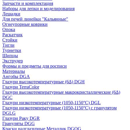
Запчасти и комплектация
Наборы для лепки и моделирования
Лещадки
Для печей линейки "Кальянные"
Огнеупорные коврики
Опока
Раскатчик
Стойки
Тигли
Турнетки
Щипцы
Экструдер
Формы и предметы для росписи
Материалы
Ангобы DGA
Глазури высокотемпературные (6∆) DGH
Глазури TerraColor
Глазури высокотемпературные макрокристаллические (6∆)
DGC
Глазури низкотемпературные (1050-1150°С) DGL
Глазури низкотемпературные (1050-1150°С) с гранулятом
DGLG
Глазури Раку DGR
Грануляты DGG
Краски надглазурные Металлик DGOG