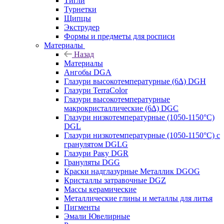
Тигли
Турнетки
Щипцы
Экструдер
Формы и предметы для росписи
Материалы
Назад
Материалы
Ангобы DGA
Глазури высокотемпературные (6∆) DGH
Глазури TerraColor
Глазури высокотемпературные
макрокристаллические (6∆) DGC
Глазури низкотемпературные (1050-1150°С)
DGL
Глазури низкотемпературные (1050-1150°С) с
гранулятом DGLG
Глазури Раку DGR
Грануляты DGG
Краски надглазурные Металлик DGOG
Кристаллы затравочные DGZ
Массы керамические
Металлические глины и металлы для литья
Пигменты
Эмали Ювелирные