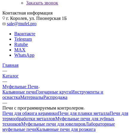
Заказать звонок
Контактная информация
г. Королев, ул. Пионерская 1Б
sale@mufel.pro
Вконтакте
Telegram
Rutube
MAX
WhatsApp
Главная
—
Каталог
—
Муфельные Печи
Кальянные печи
Гончарные круги
Инструменты и
оснастка
Материалы
Распродажа
—
Печи с программируемым контролером
Печи для обжига керамики
Печи для плавки металла
Печи для
термообработки металлов
Муфельные печи для зубных
техников
Муфельные печи для ювелиров
Лабораторные
муфельные печи
Кальянные печи для розжига