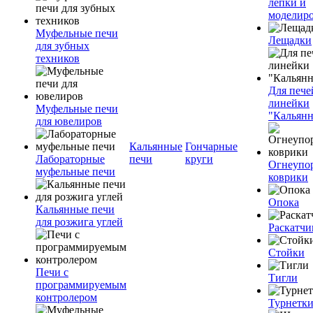
лепки и
моделир
Муфельные печи
Лещадки
для зубных
техников
Для пече
линейки
Муфельные печи
"Кальян
для ювелиров
Кальянные
Гончарные
Лабораторные
печи
круги
Огнеупо
муфельные печи
коврики
Опока
Кальянные печи
для розжига углей
Раскатчи
Стойки
Печи с
Тигли
программируемым
контролером
Турнетк