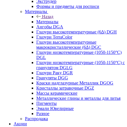
Экструдер
Формы и предметы для росписи
Материалы
Назад
Материалы
Ангобы DGA
Глазури высокотемпературные (6∆) DGH
Глазури TerraColor
Глазури высокотемпературные
макрокристаллические (6∆) DGC
Глазури низкотемпературные (1050-1150°С)
DGL
Глазури низкотемпературные (1050-1150°С) с
гранулятом DGLG
Глазури Раку DGR
Грануляты DGG
Краски надглазурные Металлик DGOG
Кристаллы затравочные DGZ
Массы керамические
Металлические глины и металлы для литья
Пигменты
Эмали Ювелирные
Разное
Распродажа
Акции