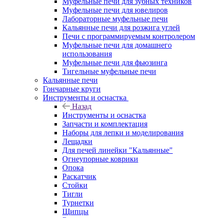
Муфельные печи для зубных техников
Муфельные печи для ювелиров
Лабораторные муфельные печи
Кальянные печи для розжига углей
Печи с программируемым контролером
Муфельные печи для домашнего
использования
Муфельные печи для фьюзинга
Тигельные муфельные печи
Кальянные печи
Гончарные круги
Инструменты и оснастка
Назад
Инструменты и оснастка
Запчасти и комплектация
Наборы для лепки и моделирования
Лещадки
Для печей линейки "Кальянные"
Огнеупорные коврики
Опока
Раскатчик
Стойки
Тигли
Турнетки
Щипцы