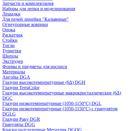
Запчасти и комплектация
Наборы для лепки и моделирования
Лещадки
Для печей линейки "Кальянные"
Огнеупорные коврики
Опока
Раскатчик
Стойки
Тигли
Турнетки
Щипцы
Экструдер
Формы и предметы для росписи
Материалы
Ангобы DGA
Глазури высокотемпературные (6∆) DGH
Глазури TerraColor
Глазури высокотемпературные макрокристаллические (6∆)
DGC
Глазури низкотемпературные (1050-1150°С) DGL
Глазури низкотемпературные (1050-1150°С) с гранулятом
DGLG
Глазури Раку DGR
Грануляты DGG
Краски надглазурные Металлик DGOG