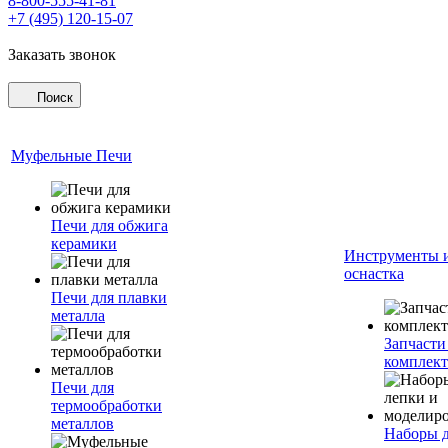
8-800-555-41-81
+7 (495) 120-15-07
Заказать звонок
Поиск
Муфельные Печи
Печи для обжига
керамики
Инструменты 
оснастка
Печи для плавки
металла
Запчасти
комплект
Печи для
термообработки
металлов
Наборы 