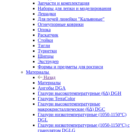
Запчасти и комплектация
Наборы для лепки и моделирования
Лещадки
Для печей линейки "Кальянные"
Огнеупорные коврики
Опока
Раскатчик
Стойки
Тигли
Турнетки
Щипцы
Экструдер
Формы и предметы для росписи
Материалы
Назад
Материалы
Ангобы DGA
Глазури высокотемпературные (6∆) DGH
Глазури TerraColor
Глазури высокотемпературные
макрокристаллические (6∆) DGC
Глазури низкотемпературные (1050-1150°С)
DGL
Глазури низкотемпературные (1050-1150°С) с
гранулятом DGLG