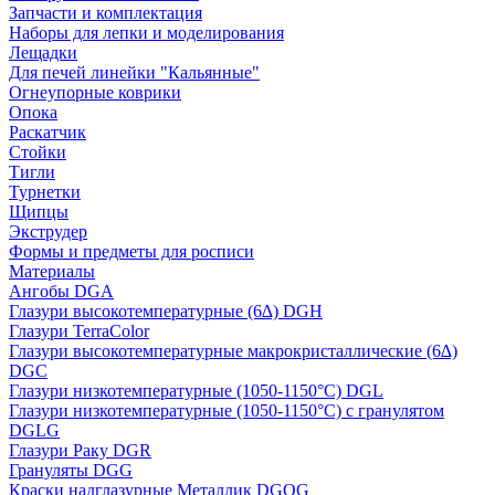
Запчасти и комплектация
Наборы для лепки и моделирования
Лещадки
Для печей линейки "Кальянные"
Огнеупорные коврики
Опока
Раскатчик
Стойки
Тигли
Турнетки
Щипцы
Экструдер
Формы и предметы для росписи
Материалы
Ангобы DGA
Глазури высокотемпературные (6∆) DGH
Глазури TerraColor
Глазури высокотемпературные макрокристаллические (6∆)
DGC
Глазури низкотемпературные (1050-1150°С) DGL
Глазури низкотемпературные (1050-1150°С) с гранулятом
DGLG
Глазури Раку DGR
Грануляты DGG
Краски надглазурные Металлик DGOG