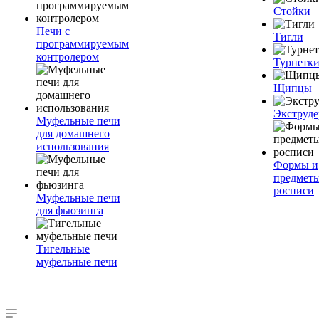
Стойки
Печи с
Тигли
программируемым
контролером
Турнетк
Щипцы
Экструде
Муфельные печи
для домашнего
использования
Формы и
предметы
росписи
Муфельные печи
для фьюзинга
Тигельные
муфельные печи