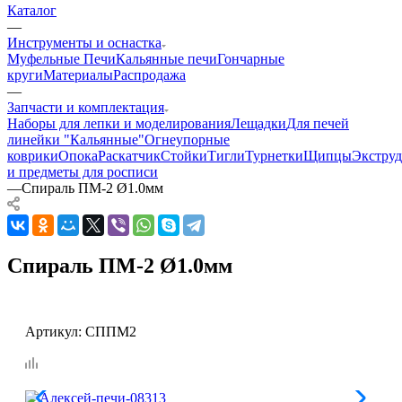
Каталог
—
Инструменты и оснастка
Муфельные Печи
Кальянные печи
Гончарные
круги
Материалы
Распродажа
—
Запчасти и комплектация
Наборы для лепки и моделирования
Лещадки
Для печей
линейки "Кальянные"
Огнеупорные
коврики
Опока
Раскатчик
Стойки
Тигли
Турнетки
Щипцы
Экструд
и предметы для росписи
—
Спираль ПМ-2 Ø1.0мм
Спираль ПМ-2 Ø1.0мм
Артикул:
СППМ2