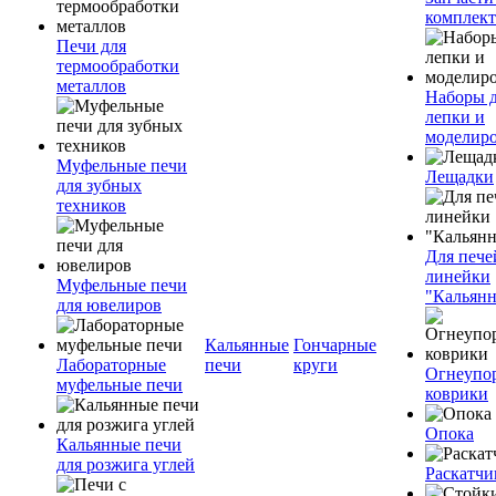
комплект
Печи для
термообработки
металлов
Наборы 
лепки и
моделир
Муфельные печи
Лещадки
для зубных
техников
Для пече
линейки
Муфельные печи
"Кальян
для ювелиров
Кальянные
Гончарные
Лабораторные
печи
круги
Огнеупо
муфельные печи
коврики
Опока
Кальянные печи
для розжига углей
Раскатчи