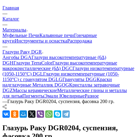
Главная
—
Каталог
—
Материалы
Муфельные Печи
Кальянные печи
Гончарные
круги
Инструменты и оснастка
Распродажа
—
Глазури Раку DGR
Ангобы DGA
Глазури высокотемпературные (6∆)
DGH
Глазури TerraColor
Глазури высокотемпературные
макрокристаллические (6∆) DGC
Глазури низкотемпературные
(1050-1150°С) DGL
Глазури низкотемпературные (1050-
1150°С) с гранулятом DGLG
Грануляты DGG
Краски
надглазурные Металлик DGOG
Кристаллы затравочные
DGZ
Массы керамические
Металлические глины и металлы
для литья
Пигменты
Эмали Ювелирные
Разное
—
Глазурь Раку DGR0204, суспензия, фасовка 200 гр.
Глазурь Раку DGR0204, суспензия,
фасовка 200 гр.