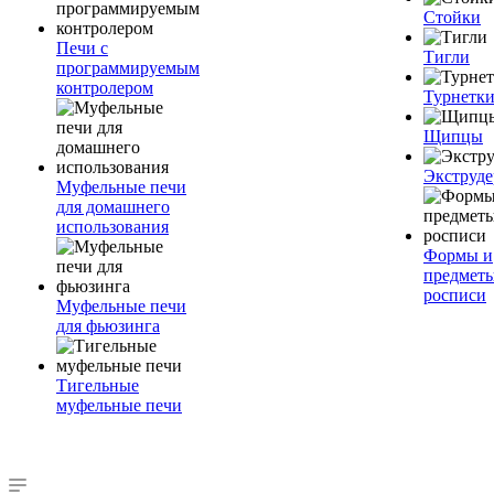
Стойки
Печи с
Тигли
программируемым
контролером
Турнетк
Щипцы
Экструде
Муфельные печи
для домашнего
использования
Формы и
предметы
росписи
Муфельные печи
для фьюзинга
Тигельные
муфельные печи