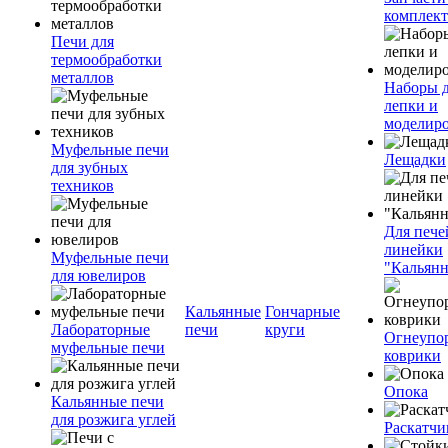
комплект
Печи для
термообработки
металлов
Наборы 
лепки и
моделир
Муфельные печи
Лещадки
для зубных
техников
Для пече
линейки
Муфельные печи
"Кальян
для ювелиров
Кальянные
Гончарные
Лабораторные
печи
круги
Огнеупо
муфельные печи
коврики
Опока
Кальянные печи
для розжига углей
Раскатчи