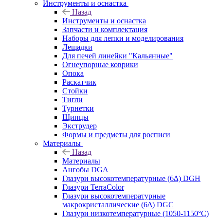
Инструменты и оснастка
Назад
Инструменты и оснастка
Запчасти и комплектация
Наборы для лепки и моделирования
Лещадки
Для печей линейки "Кальянные"
Огнеупорные коврики
Опока
Раскатчик
Стойки
Тигли
Турнетки
Щипцы
Экструдер
Формы и предметы для росписи
Материалы
Назад
Материалы
Ангобы DGA
Глазури высокотемпературные (6∆) DGH
Глазури TerraColor
Глазури высокотемпературные
макрокристаллические (6∆) DGC
Глазури низкотемпературные (1050-1150°С)