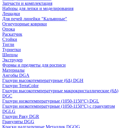
Запчасти и комплектация
Наборы для лепки и моделирования
Лещадки
Для печей линейки "Кальянные"
Огнеупорные коврики
Опока
Раскатчик
Стойки
Тигли
Турнетки
Щипцы
Экструдер
Формы и предметы для росписи
Материалы
Ангобы DGA
Глазури высокотемпературные (6∆) DGH
Глазури TerraColor
Глазури высокотемпературные макрокристаллические (6∆)
DGC
Глазури низкотемпературные (1050-1150°С) DGL
Глазури низкотемпературные (1050-1150°С) с гранулятом
DGLG
Глазури Раку DGR
Грануляты DGG
Краски надглазурные Металлик DGOG