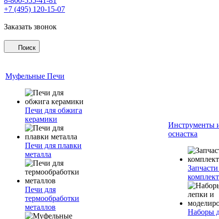
8-800-555-41-81
+7 (495) 120-15-07
Заказать звонок
Поиск
Муфельные Печи
Печи для обжига
керамики
Инструменты 
оснастка
Печи для плавки
металла
Запчасти
комплект
Печи для
термообработки
металлов
Наборы 