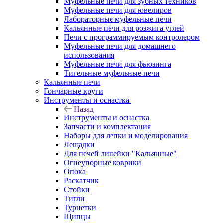
Муфельные печи для зубных техников
Муфельные печи для ювелиров
Лабораторные муфельные печи
Кальянные печи для розжига углей
Печи с программируемым контролером
Муфельные печи для домашнего
использования
Муфельные печи для фьюзинга
Тигельные муфельные печи
Кальянные печи
Гончарные круги
Инструменты и оснастка
Назад
Инструменты и оснастка
Запчасти и комплектация
Наборы для лепки и моделирования
Лещадки
Для печей линейки "Кальянные"
Огнеупорные коврики
Опока
Раскатчик
Стойки
Тигли
Турнетки
Щипцы