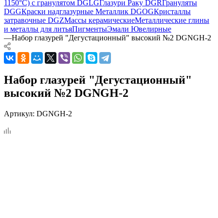
1150°С) с гранулятом DGLG
Глазури Раку DGR
Грануляты
DGG
Краски надглазурные Металлик DGOG
Кристаллы
затравочные DGZ
Массы керамические
Металлические глины
и металлы для литья
Пигменты
Эмали Ювелирные
—
Набор глазурей "Дегустационный" высокий №2 DGNGH-2
Набор глазурей "Дегустационный"
высокий №2 DGNGH-2
Артикул:
DGNGH-2