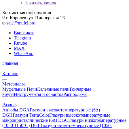
Заказать звонок
Контактная информация
г. Королев, ул. Пионерская 1Б
sale@mufel.pro
Вконтакте
Telegram
Rutube
MAX
WhatsApp
Главная
—
Каталог
—
Материалы
Муфельные Печи
Кальянные печи
Гончарные
круги
Инструменты и оснастка
Распродажа
—
Разное
Ангобы DGA
Глазури высокотемпературные (6∆)
DGH
Глазури TerraColor
Глазури высокотемпературные
макрокристаллические (6∆) DGC
Глазури низкотемпературные
(1050-1150°С) DGL
Глазури низкотемпературные (1050-