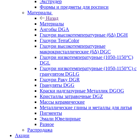
Экструдер
Формы и предметы для росписи
Материалы
Назад
Материалы
Ангобы DGA
Глазури высокотемпературные (6∆) DGH
Глазури TerraColor
Глазури высокотемпературные
макрокристаллические (6∆) DGC
Глазури низкотемпературные (1050-1150°С)
DGL
Глазури низкотемпературные (1050-1150°С) с
гранулятом DGLG
Глазури Раку DGR
Грануляты DGG
Краски надглазурные Металлик DGOG
Кристаллы затравочные DGZ
Массы керамические
Металлические глины и металлы для литья
Пигменты
Эмали Ювелирные
Разное
Распродажа
Акции