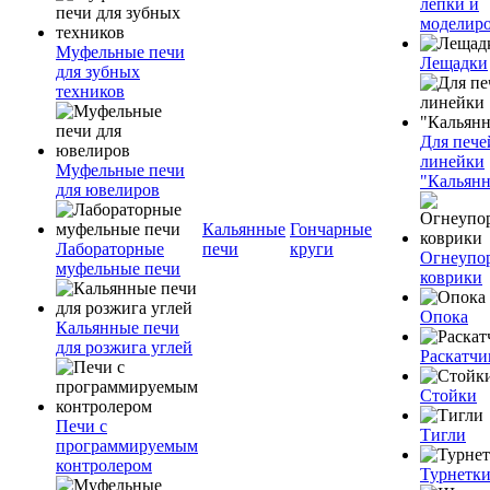
лепки и
моделир
Муфельные печи
Лещадки
для зубных
техников
Для пече
линейки
Муфельные печи
"Кальян
для ювелиров
Кальянные
Гончарные
Лабораторные
печи
круги
Огнеупо
муфельные печи
коврики
Опока
Кальянные печи
для розжига углей
Раскатчи
Стойки
Печи с
Тигли
программируемым
контролером
Турнетк