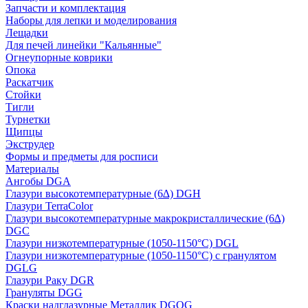
Запчасти и комплектация
Наборы для лепки и моделирования
Лещадки
Для печей линейки "Кальянные"
Огнеупорные коврики
Опока
Раскатчик
Стойки
Тигли
Турнетки
Щипцы
Экструдер
Формы и предметы для росписи
Материалы
Ангобы DGA
Глазури высокотемпературные (6∆) DGH
Глазури TerraColor
Глазури высокотемпературные макрокристаллические (6∆)
DGC
Глазури низкотемпературные (1050-1150°С) DGL
Глазури низкотемпературные (1050-1150°С) с гранулятом
DGLG
Глазури Раку DGR
Грануляты DGG
Краски надглазурные Металлик DGOG