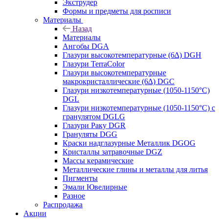
Экструдер
Формы и предметы для росписи
Материалы
Назад
Материалы
Ангобы DGA
Глазури высокотемпературные (6∆) DGH
Глазури TerraColor
Глазури высокотемпературные
макрокристаллические (6∆) DGC
Глазури низкотемпературные (1050-1150°С)
DGL
Глазури низкотемпературные (1050-1150°С) с
гранулятом DGLG
Глазури Раку DGR
Грануляты DGG
Краски надглазурные Металлик DGOG
Кристаллы затравочные DGZ
Массы керамические
Металлические глины и металлы для литья
Пигменты
Эмали Ювелирные
Разное
Распродажа
Акции