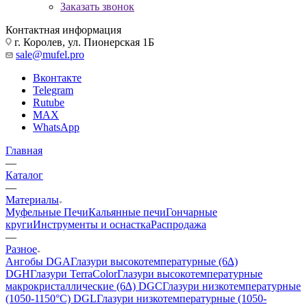
Заказать звонок
Контактная информация
г. Королев, ул. Пионерская 1Б
sale@mufel.pro
Вконтакте
Telegram
Rutube
MAX
WhatsApp
Главная
—
Каталог
—
Материалы
Муфельные Печи
Кальянные печи
Гончарные
круги
Инструменты и оснастка
Распродажа
—
Разное
Ангобы DGA
Глазури высокотемпературные (6∆)
DGH
Глазури TerraColor
Глазури высокотемпературные
макрокристаллические (6∆) DGC
Глазури низкотемпературные
(1050-1150°С) DGL
Глазури низкотемпературные (1050-