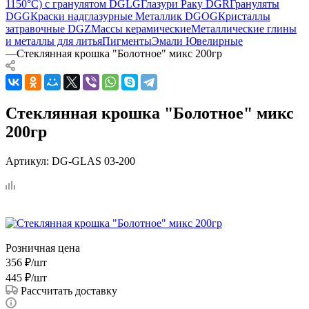
1150°С) с гранулятом DGLG
Глазури Раку DGR
Грануляты
DGG
Краски надглазурные Металлик DGOG
Кристаллы
затравочные DGZ
Массы керамические
Металлические глины
и металлы для литья
Пигменты
Эмали Ювелирные
—
Стеклянная крошка "Болотное" микс 200гр
Стеклянная крошка "Болотное" микс
200гр
Артикул:
DG-GLAS 03-200
Розничная цена
356
₽
/шт
445
₽
/шт
Рассчитать доставку