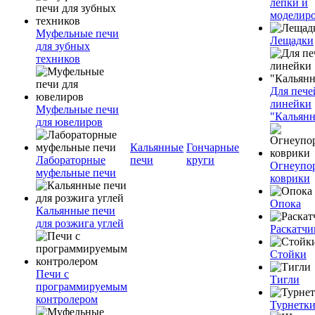
лепки и
моделир
Муфельные печи
Лещадки
для зубных
техников
Для пече
линейки
Муфельные печи
"Кальян
для ювелиров
Кальянные
Гончарные
Лабораторные
печи
круги
Огнеупо
муфельные печи
коврики
Опока
Кальянные печи
для розжига углей
Раскатчи
Стойки
Печи с
Тигли
программируемым
контролером
Турнетк