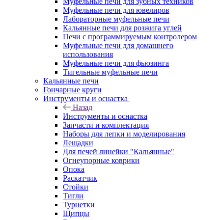
Муфельные печи для зубных техников
Муфельные печи для ювелиров
Лабораторные муфельные печи
Кальянные печи для розжига углей
Печи с программируемым контролером
Муфельные печи для домашнего
использования
Муфельные печи для фьюзинга
Тигельные муфельные печи
Кальянные печи
Гончарные круги
Инструменты и оснастка
Назад
Инструменты и оснастка
Запчасти и комплектация
Наборы для лепки и моделирования
Лещадки
Для печей линейки "Кальянные"
Огнеупорные коврики
Опока
Раскатчик
Стойки
Тигли
Турнетки
Щипцы