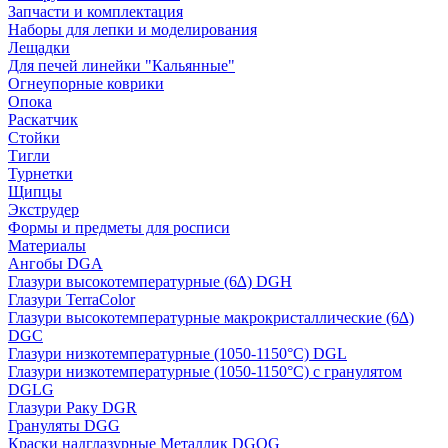
Запчасти и комплектация
Наборы для лепки и моделирования
Лещадки
Для печей линейки "Кальянные"
Огнеупорные коврики
Опока
Раскатчик
Стойки
Тигли
Турнетки
Щипцы
Экструдер
Формы и предметы для росписи
Материалы
Ангобы DGA
Глазури высокотемпературные (6∆) DGH
Глазури TerraColor
Глазури высокотемпературные макрокристаллические (6∆)
DGC
Глазури низкотемпературные (1050-1150°С) DGL
Глазури низкотемпературные (1050-1150°С) с гранулятом
DGLG
Глазури Раку DGR
Грануляты DGG
Краски надглазурные Металлик DGOG