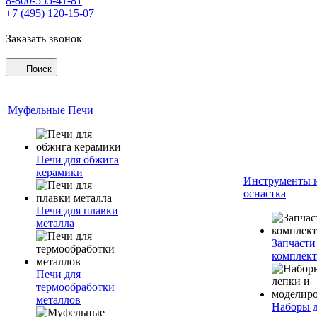
8-800-555-41-81
+7 (495) 120-15-07
Заказать звонок
Поиск
Муфельные Печи
Печи для обжига
керамики
Инструменты 
оснастка
Печи для плавки
металла
Запчасти
комплект
Печи для
термообработки
металлов
Наборы 