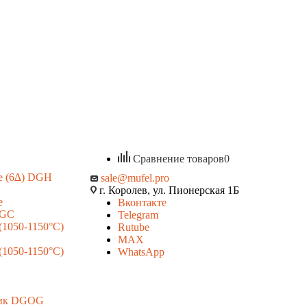
8-800-555-41-81
8-800-555-41-81
+7 (495) 120-15-07
Заказать звонок
Задать вопрос
Войти
Корзина
0
Избранные товары
0
Сравнение товаров
0
е (6∆) DGH
sale@mufel.pro
г. Королев, ул. Пионерская 1Б
е
Вконтакте
DGC
Telegram
(1050-1150°С)
Rutube
MAX
(1050-1150°С)
WhatsApp
лик DGOG