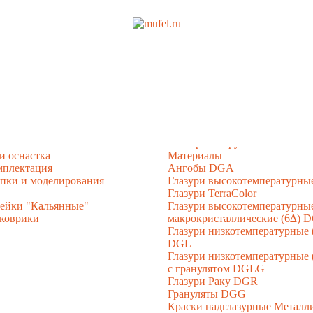
чи
Гончарные круги
и оснастка
Материалы
мплектация
Ангобы DGA
епки и моделирования
Глазури высокотемпературны
Глазури TerraColor
нейки "Кальянные"
Глазури высокотемпературны
коврики
макрокристаллические (6∆) 
Глазури низкотемпературные 
DGL
Глазури низкотемпературные 
с гранулятом DGLG
Глазури Раку DGR
Грануляты DGG
Краски надглазурные Метал