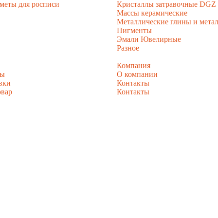
меты для росписи
Кристаллы затравочные DGZ
Массы керамические
Металлические глины и метал
Пигменты
Эмали Ювелирные
Разное
Компания
ты
О компании
вки
Контакты
овар
Контакты