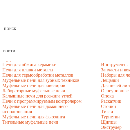
Интернет-магазин представительского класса
ПОИСК
Каталог
По всему сайту
По каталогу
ВОЙТИ
Каталог
Муфельные Печи
Кальянные пе
Печи для обжига керамики
Инструменты 
Печи для плавки металла
Запчасти и ко
Печи для термообработки металлов
Наборы для л
Муфельные печи для зубных техников
Лещадки
Муфельные печи для ювелиров
Для печей ли
Лабораторные муфельные печи
Огнеупорные 
Кальянные печи для розжига углей
Опока
Печи с программируемым контролером
Раскатчик
Муфельные печи для домашнего
Стойки
использования
Тигли
Муфельные печи для фьюзинга
Турнетки
Тигельные муфельные печи
Щипцы
Экструдер