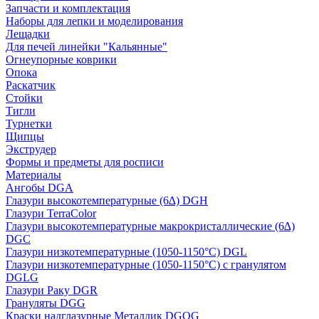
Запчасти и комплектация
Наборы для лепки и моделирования
Лещадки
Для печей линейки "Кальянные"
Огнеупорные коврики
Опока
Раскатчик
Стойки
Тигли
Турнетки
Щипцы
Экструдер
Формы и предметы для росписи
Материалы
Ангобы DGA
Глазури высокотемпературные (6∆) DGH
Глазури TerraColor
Глазури высокотемпературные макрокристаллические (6∆)
DGC
Глазури низкотемпературные (1050-1150°С) DGL
Глазури низкотемпературные (1050-1150°С) с гранулятом
DGLG
Глазури Раку DGR
Грануляты DGG
Краски надглазурные Металлик DGOG