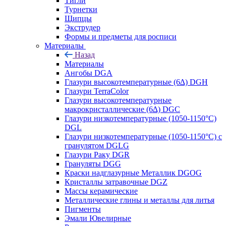
Тигли
Турнетки
Щипцы
Экструдер
Формы и предметы для росписи
Материалы
Назад
Материалы
Ангобы DGA
Глазури высокотемпературные (6∆) DGH
Глазури TerraColor
Глазури высокотемпературные
макрокристаллические (6∆) DGC
Глазури низкотемпературные (1050-1150°С)
DGL
Глазури низкотемпературные (1050-1150°С) с
гранулятом DGLG
Глазури Раку DGR
Грануляты DGG
Краски надглазурные Металлик DGOG
Кристаллы затравочные DGZ
Массы керамические
Металлические глины и металлы для литья
Пигменты
Эмали Ювелирные