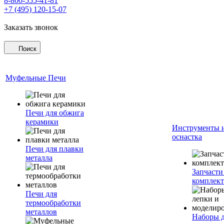
8-800-555-41-81
+7 (495) 120-15-07
Заказать звонок
Поиск
Муфельные Печи
Печи для обжига
керамики
Инструменты 
оснастка
Печи для плавки
металла
Запчасти
комплект
Печи для
термообработки
металлов
Наборы 