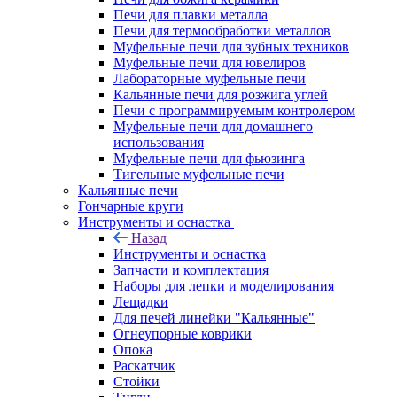
Печи для плавки металла
Печи для термообработки металлов
Муфельные печи для зубных техников
Муфельные печи для ювелиров
Лабораторные муфельные печи
Кальянные печи для розжига углей
Печи с программируемым контролером
Муфельные печи для домашнего
использования
Муфельные печи для фьюзинга
Тигельные муфельные печи
Кальянные печи
Гончарные круги
Инструменты и оснастка
Назад
Инструменты и оснастка
Запчасти и комплектация
Наборы для лепки и моделирования
Лещадки
Для печей линейки "Кальянные"
Огнеупорные коврики
Опока
Раскатчик
Стойки