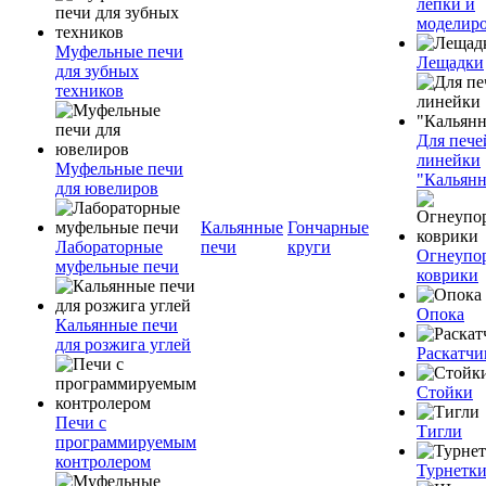
лепки и
моделир
Муфельные печи
Лещадки
для зубных
техников
Для пече
линейки
Муфельные печи
"Кальян
для ювелиров
Кальянные
Гончарные
Лабораторные
печи
круги
Огнеупо
муфельные печи
коврики
Опока
Кальянные печи
для розжига углей
Раскатчи
Стойки
Печи с
Тигли
программируемым
контролером
Турнетк